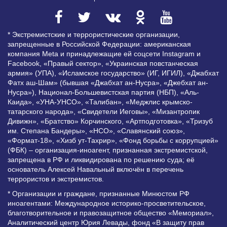
* Экстремистские и террористические организации,
запрещенные в Российской Федерации: американская
компания Meta и принадлежащие ей соцсети Instagram и
Facebook, «Правый сектор», «Украинская повстанческая
армия» (УПА), «Исламское государство» (ИГ, ИГИЛ), «Джабхат
Фатх аш-Шам» (бывшая «Джабхат ан-Нусра», «Джебхат ан-
Нусра»), Национал-Большевистская партия (НБП), «Аль-
Каида», «УНА-УНСО», «Талибан», «Меджлис крымско-
татарского народа», «Свидетели Иеговы», «Мизантропик
Дивижн», «Братство» Корчинского, «Артподготовка», «Тризуб
им. Степана Бандеры», «НСО», «Славянский союз»,
«Формат-18», «Хизб ут-Тахрир», «Фонд борьбы с коррупцией»
(ФБК) – организация-иноагент, признанная экстремистской,
запрещена в РФ и ликвидирована по решению суда; её
основатель Алексей Навальный включён в перечень
террористов и экстремистов.
* Организации и граждане, признанные Минюстом РФ
иноагентами: Международное историко-просветительское,
благотворительное и правозащитное общество «Мемориал»,
Аналитический центр Юрия Левады, фонд «В защиту прав