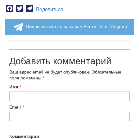
Facebook
Twitter
Telegram
Поделиться
Подписывайтесь на канал Вести.UZ в Telegram
Добавить комментарий
Ваш адрес email не будет опубликован.
Обязательные
поля помечены
*
Имя
*
Email
*
Комментарий