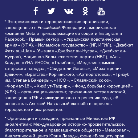
* Экстремистские и террористические организации,
запрещенные в Российской Федерации: американская
компания Meta и принадлежащие ей соцсети Instagram и
Facebook, «Правый сектор», «Украинская повстанческая
армия» (УПА), «Исламское государство» (ИГ, ИГИЛ), «Джабхат
Фатх аш-Шам» (бывшая «Джабхат ан-Нусра», «Джебхат ан-
Нусра»), Национал-Большевистская партия (НБП), «Аль-
Каида», «УНА-УНСО», «Талибан», «Меджлис крымско-
татарского народа», «Свидетели Иеговы», «Мизантропик
Дивижн», «Братство» Корчинского, «Артподготовка», «Тризуб
им. Степана Бандеры», «НСО», «Славянский союз»,
«Формат-18», «Хизб ут-Тахрир», «Фонд борьбы с коррупцией»
(ФБК) – организация-иноагент, признанная экстремистской,
запрещена в РФ и ликвидирована по решению суда; её
основатель Алексей Навальный включён в перечень
террористов и экстремистов.
* Организации и граждане, признанные Минюстом РФ
иноагентами: Международное историко-просветительское,
благотворительное и правозащитное общество «Мемориал»,
Аналитический центр Юрия Левады, фонд «В защиту прав