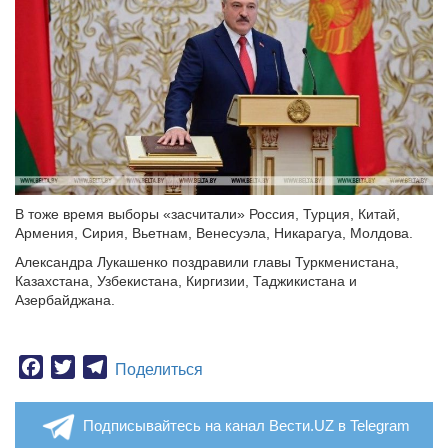
В тоже время выборы «засчитали» Россия, Турция, Китай,
Армения, Сирия, Вьетнам, Венесуэла, Никарагуа, Молдова.
Александра Лукашенко поздравили главы Туркменистана,
Казахстана, Узбекистана, Киргизии, Таджикистана и
Азербайджана.
Facebook
Twitter
Telegram
Поделиться
Подписывайтесь на канал Вести.UZ в Telegram