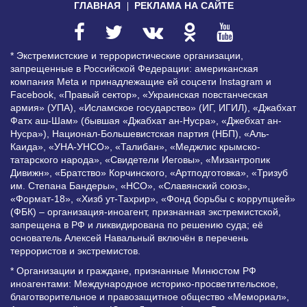
ГЛАВНАЯ
РЕКЛАМА НА САЙТЕ
* Экстремистские и террористические организации,
запрещенные в Российской Федерации: американская
компания Meta и принадлежащие ей соцсети Instagram и
Facebook, «Правый сектор», «Украинская повстанческая
армия» (УПА), «Исламское государство» (ИГ, ИГИЛ), «Джабхат
Фатх аш-Шам» (бывшая «Джабхат ан-Нусра», «Джебхат ан-
Нусра»), Национал-Большевистская партия (НБП), «Аль-
Каида», «УНА-УНСО», «Талибан», «Меджлис крымско-
татарского народа», «Свидетели Иеговы», «Мизантропик
Дивижн», «Братство» Корчинского, «Артподготовка», «Тризуб
им. Степана Бандеры», «НСО», «Славянский союз»,
«Формат-18», «Хизб ут-Тахрир», «Фонд борьбы с коррупцией»
(ФБК) – организация-иноагент, признанная экстремистской,
запрещена в РФ и ликвидирована по решению суда; её
основатель Алексей Навальный включён в перечень
террористов и экстремистов.
* Организации и граждане, признанные Минюстом РФ
иноагентами: Международное историко-просветительское,
благотворительное и правозащитное общество «Мемориал»,