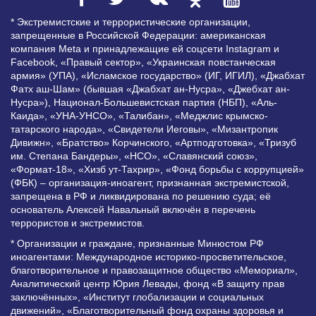
* Экстремистские и террористические организации,
запрещенные в Российской Федерации: американская
компания Meta и принадлежащие ей соцсети Instagram и
Facebook, «Правый сектор», «Украинская повстанческая
армия» (УПА), «Исламское государство» (ИГ, ИГИЛ), «Джабхат
Фатх аш-Шам» (бывшая «Джабхат ан-Нусра», «Джебхат ан-
Нусра»), Национал-Большевистская партия (НБП), «Аль-
Каида», «УНА-УНСО», «Талибан», «Меджлис крымско-
татарского народа», «Свидетели Иеговы», «Мизантропик
Дивижн», «Братство» Корчинского, «Артподготовка», «Тризуб
им. Степана Бандеры», «НСО», «Славянский союз»,
«Формат-18», «Хизб ут-Тахрир», «Фонд борьбы с коррупцией»
(ФБК) – организация-иноагент, признанная экстремистской,
запрещена в РФ и ликвидирована по решению суда; её
основатель Алексей Навальный включён в перечень
террористов и экстремистов.
* Организации и граждане, признанные Минюстом РФ
иноагентами: Международное историко-просветительское,
благотворительное и правозащитное общество «Мемориал»,
Аналитический центр Юрия Левады, фонд «В защиту прав
заключённых», «Институт глобализации и социальных
движений», «Благотворительный фонд охраны здоровья и