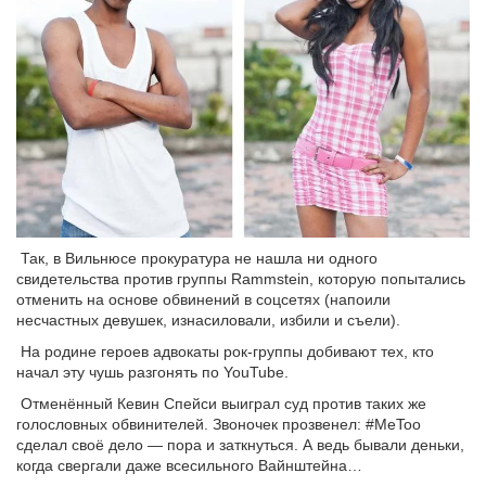
Так, в Вильнюсе прокуратура не нашла ни одного
свидетельства против группы Rammstein, которую попытались
отменить на основе обвинений в соцсетях (напоили
несчастных девушек, изнасиловали, избили и съели).
На родине героев адвокаты рок-группы добивают тех, кто
начал эту чушь разгонять по YouTube.
Отменённый Кевин Спейси выиграл суд против таких же
голословных обвинителей. Звоночек прозвенел: #MeToo
сделал своё дело — пора и заткнуться. А ведь бывали деньки,
когда свергали даже всесильного Вайнштейна…