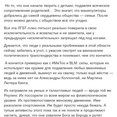
Но то, что они начали творить с детьми, подавляя всяческое
сопротивление родителей… Это значит, что манипуляторы
добрались до самой сердцевины общества — семьи. После
этого можно делать с обществом всё что угодно.
Вся эта ЛГБТ-плюс-пятьсот реально поверила в свою
исключительность и всевластье и не заметила, как у
предыдущих «исключительных» затрещал лёд под ногами.
Думается, что люди с реальными проблемами в этой области
сейчас забились в угол, с ужасом смотрят на вакханалию
политического трансгендерства и понимают, чем это кончится.
А кончится примерно как с #MeToo и BLM: силы, которые их
используют как оружие для подавления любых вменяемых
людей и движений, выкинут их на свалку, только ещё жёстче —
ведь за ними нет ни Александры Коллонтай, ни Мартина
Лютера Кинга.
Их натравили на умных и талантливых людей — вроде той же
Роулинг. Их поссорили со всем миром на физиологическом
уровне. Их противопоставили женскому движению. Ими
разозлили спортсменов. Им будет просто некуда бежать. А
тупые активисты этого пока так и не поняли и продолжают
наглеть, думая, что они ухватили Бога за бороду и рулят