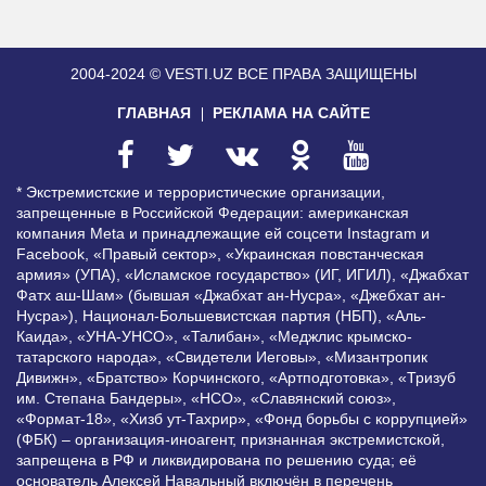
2004-2024 © VESTI.UZ
ВСЕ ПРАВА ЗАЩИЩЕНЫ
ГЛАВНАЯ
РЕКЛАМА НА САЙТЕ
* Экстремистские и террористические организации,
запрещенные в Российской Федерации: американская
компания Meta и принадлежащие ей соцсети Instagram и
Facebook, «Правый сектор», «Украинская повстанческая
армия» (УПА), «Исламское государство» (ИГ, ИГИЛ), «Джабхат
Фатх аш-Шам» (бывшая «Джабхат ан-Нусра», «Джебхат ан-
Нусра»), Национал-Большевистская партия (НБП), «Аль-
Каида», «УНА-УНСО», «Талибан», «Меджлис крымско-
татарского народа», «Свидетели Иеговы», «Мизантропик
Дивижн», «Братство» Корчинского, «Артподготовка», «Тризуб
им. Степана Бандеры», «НСО», «Славянский союз»,
«Формат-18», «Хизб ут-Тахрир», «Фонд борьбы с коррупцией»
(ФБК) – организация-иноагент, признанная экстремистской,
запрещена в РФ и ликвидирована по решению суда; её
основатель Алексей Навальный включён в перечень