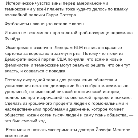
Истерическое чувство вины перед американскими
темнокожими у всей планеты тоже куда-то делось по взмаху
волшебной палочки Гарри Поттера.
Футболисты наконец-то встали с колен.
И никто не вспоминает про золотой гроб-позорище наркомана
Флойда.
Эксперимент закончен. Лидерам BLM выписали красные
карточки за воровство и заткнули рты. Потому что люди из
Демократической партии США почуяли, что всякие новые
феминистки и темнокожие могут реально решить, что они тут
власть, и сорваться с поводка.
Поэтому очередной таран для разрушения общества и
уничтожения остатков демократии был выбран максимально
уродливый, не имеющий никакой политической истории,
полностью противоречащий человеческой природе и психике.
Сделать из крошечного процента людей с гормональными и
наследственными проблемами движение, которое ломает
общество, жизни сотен тысяч людей и саму ткань общества, —
это был смелый ход.
Если можно назвать эксперименты доктора Йозефа Менгеле
«смелыми».