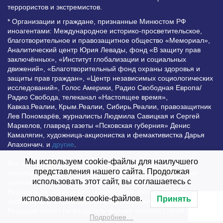
террористов и экстремистов.
* Организации и граждане, признанные Минюстом РФ
иноагентами: Международное историко-просветительское,
благотворительное и правозащитное общество «Мемориал»,
Аналитический центр Юрия Левады, фонд «В защиту прав
заключённых», «Институт глобализации и социальных
движений», «Благотворительный фонд охраны здоровья и
защиты прав граждан», «Центр независимых социологических
исследований», Голос Америки, Радио Свободная Европа/
Радио Свобода, телеканал «Настоящее время»,
Кавказ.Реалии, Крым.Реалии, Сибирь.Реалии, правозащитник
Лев Пономарёв, журналисты Людмила Савицкая и Сергей
Маркелов, главред газеты «Псковская губерния» Денис
Камалягин, художница-акционистка и фемактивистка Дарья
Апахончич. и
другие
.
Мы используем cookie-файлы для наилучшего
Все права защищены и охраняются законом. Любое
представления нашего сайта. Продолжая
использование материалов сайта допустимо при условии
использовать этот сайт, вы соглашаетесь с
наличия активной гиперссылки на Vesti.UZ.
Редакция не несет ответственности за достоверность
использованием cookie-файлов.
Принять
информации, опубликованной в рекламных объявлениях.
Редакция может не разделять мнения авторов статей
Подробнее…