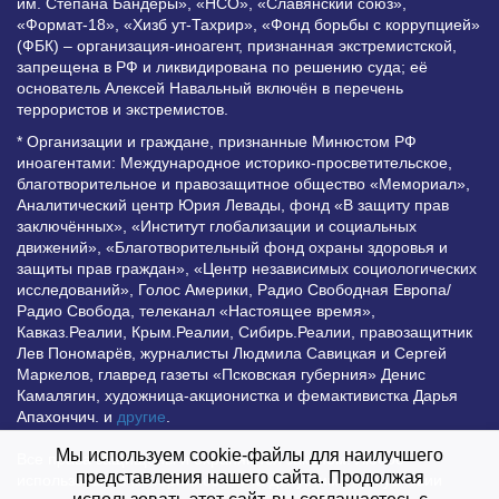
им. Степана Бандеры», «НСО», «Славянский союз»,
«Формат-18», «Хизб ут-Тахрир», «Фонд борьбы с коррупцией»
(ФБК) – организация-иноагент, признанная экстремистской,
запрещена в РФ и ликвидирована по решению суда; её
основатель Алексей Навальный включён в перечень
террористов и экстремистов.
* Организации и граждане, признанные Минюстом РФ
иноагентами: Международное историко-просветительское,
благотворительное и правозащитное общество «Мемориал»,
Аналитический центр Юрия Левады, фонд «В защиту прав
заключённых», «Институт глобализации и социальных
движений», «Благотворительный фонд охраны здоровья и
защиты прав граждан», «Центр независимых социологических
исследований», Голос Америки, Радио Свободная Европа/
Радио Свобода, телеканал «Настоящее время»,
Кавказ.Реалии, Крым.Реалии, Сибирь.Реалии, правозащитник
Лев Пономарёв, журналисты Людмила Савицкая и Сергей
Маркелов, главред газеты «Псковская губерния» Денис
Камалягин, художница-акционистка и фемактивистка Дарья
Апахончич. и
другие
.
Мы используем cookie-файлы для наилучшего
Все права защищены и охраняются законом. Любое
представления нашего сайта. Продолжая
использование материалов сайта допустимо при условии