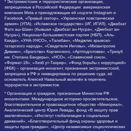
* Экстремистские и террористические организации,
запрещенные в Российской Федерации: американская
компания Meta и принадлежащие ей соцсети Instagram и
Facebook, «Правый сектор», «Украинская повстанческая
армия» (УПА), «Исламское государство» (ИГ, ИГИЛ), «Джабхат
Фатх аш-Шам» (бывшая «Джабхат ан-Нусра», «Джебхат ан-
Нусра»), Национал-Большевистская партия (НБП), «Аль-
Каида», «УНА-УНСО», «Талибан», «Меджлис крымско-
татарского народа», «Свидетели Иеговы», «Мизантропик
Дивижн», «Братство» Корчинского, «Артподготовка», «Тризуб
им. Степана Бандеры», «НСО», «Славянский союз»,
«Формат-18», «Хизб ут-Тахрир», «Фонд борьбы с коррупцией»
(ФБК) – организация-иноагент, признанная экстремистской,
запрещена в РФ и ликвидирована по решению суда; её
основатель Алексей Навальный включён в перечень
террористов и экстремистов.
* Организации и граждане, признанные Минюстом РФ
иноагентами: Международное историко-просветительское,
благотворительное и правозащитное общество «Мемориал»,
Аналитический центр Юрия Левады, фонд «В защиту прав
заключённых», «Институт глобализации и социальных
движений», «Благотворительный фонд охраны здоровья и
защиты прав граждан», «Центр независимых социологических