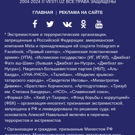
2004-2024 © VESTI.UZ
ВСЕ ПРАВА ЗАЩИЩЕНЫ
ГЛАВНАЯ
РЕКЛАМА НА САЙТЕ
* Экстремистские и террористические организации,
запрещенные в Российской Федерации: американская
компания Meta и принадлежащие ей соцсети Instagram и
Facebook, «Правый сектор», «Украинская повстанческая
армия» (УПА), «Исламское государство» (ИГ, ИГИЛ), «Джабхат
Фатх аш-Шам» (бывшая «Джабхат ан-Нусра», «Джебхат ан-
Нусра»), Национал-Большевистская партия (НБП), «Аль-
Каида», «УНА-УНСО», «Талибан», «Меджлис крымско-
татарского народа», «Свидетели Иеговы», «Мизантропик
Дивижн», «Братство» Корчинского, «Артподготовка», «Тризуб
им. Степана Бандеры», «НСО», «Славянский союз»,
«Формат-18», «Хизб ут-Тахрир», «Фонд борьбы с коррупцией»
(ФБК) – организация-иноагент, признанная экстремистской,
запрещена в РФ и ликвидирована по решению суда; её
основатель Алексей Навальный включён в перечень
террористов и экстремистов.
* Организации и граждане, признанные Минюстом РФ
иноагентами: Международное историко-просветительское,