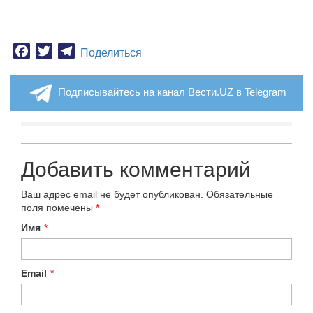
Facebook
Twitter
Telegram
Поделиться
Подписывайтесь на канал Вести.UZ в Telegram
Добавить комментарий
Ваш адрес email не будет опубликован.
Обязательные
поля помечены
*
Имя
*
Email
*