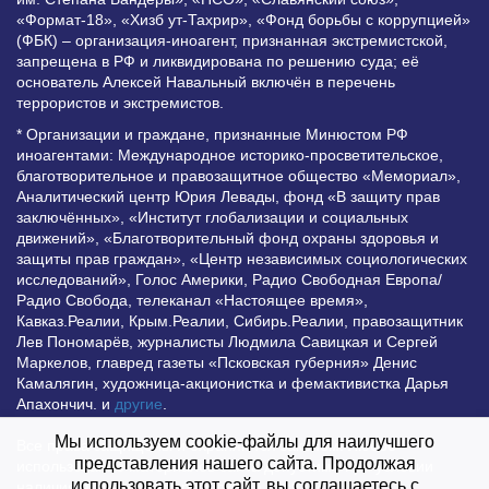
«Формат-18», «Хизб ут-Тахрир», «Фонд борьбы с коррупцией»
(ФБК) – организация-иноагент, признанная экстремистской,
запрещена в РФ и ликвидирована по решению суда; её
основатель Алексей Навальный включён в перечень
террористов и экстремистов.
* Организации и граждане, признанные Минюстом РФ
иноагентами: Международное историко-просветительское,
благотворительное и правозащитное общество «Мемориал»,
Аналитический центр Юрия Левады, фонд «В защиту прав
заключённых», «Институт глобализации и социальных
движений», «Благотворительный фонд охраны здоровья и
защиты прав граждан», «Центр независимых социологических
исследований», Голос Америки, Радио Свободная Европа/
Радио Свобода, телеканал «Настоящее время»,
Кавказ.Реалии, Крым.Реалии, Сибирь.Реалии, правозащитник
Лев Пономарёв, журналисты Людмила Савицкая и Сергей
Маркелов, главред газеты «Псковская губерния» Денис
Камалягин, художница-акционистка и фемактивистка Дарья
Апахончич. и
другие
.
Мы используем cookie-файлы для наилучшего
Все права защищены и охраняются законом. Любое
представления нашего сайта. Продолжая
использование материалов сайта допустимо при условии
использовать этот сайт, вы соглашаетесь с
наличия активной гиперссылки на Vesti.UZ.