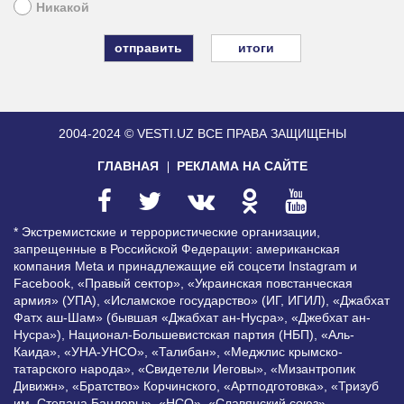
Никакой
итоги
2004-2024 © VESTI.UZ
ВСЕ ПРАВА ЗАЩИЩЕНЫ
ГЛАВНАЯ
РЕКЛАМА НА САЙТЕ
* Экстремистские и террористические организации,
запрещенные в Российской Федерации: американская
компания Meta и принадлежащие ей соцсети Instagram и
Facebook, «Правый сектор», «Украинская повстанческая
армия» (УПА), «Исламское государство» (ИГ, ИГИЛ), «Джабхат
Фатх аш-Шам» (бывшая «Джабхат ан-Нусра», «Джебхат ан-
Нусра»), Национал-Большевистская партия (НБП), «Аль-
Каида», «УНА-УНСО», «Талибан», «Меджлис крымско-
татарского народа», «Свидетели Иеговы», «Мизантропик
Дивижн», «Братство» Корчинского, «Артподготовка», «Тризуб
им. Степана Бандеры», «НСО», «Славянский союз»,