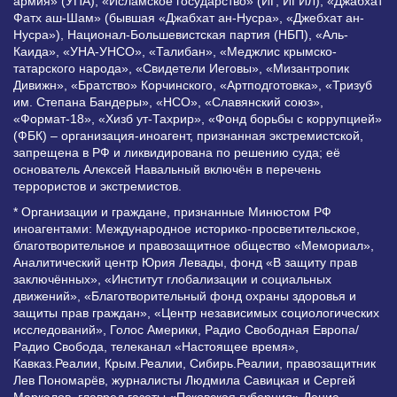
армия» (УПА), «Исламское государство» (ИГ, ИГИЛ), «Джабхат
Фатх аш-Шам» (бывшая «Джабхат ан-Нусра», «Джебхат ан-
Нусра»), Национал-Большевистская партия (НБП), «Аль-
Каида», «УНА-УНСО», «Талибан», «Меджлис крымско-
татарского народа», «Свидетели Иеговы», «Мизантропик
Дивижн», «Братство» Корчинского, «Артподготовка», «Тризуб
им. Степана Бандеры», «НСО», «Славянский союз»,
«Формат-18», «Хизб ут-Тахрир», «Фонд борьбы с коррупцией»
(ФБК) – организация-иноагент, признанная экстремистской,
запрещена в РФ и ликвидирована по решению суда; её
основатель Алексей Навальный включён в перечень
террористов и экстремистов.
* Организации и граждане, признанные Минюстом РФ
иноагентами: Международное историко-просветительское,
благотворительное и правозащитное общество «Мемориал»,
Аналитический центр Юрия Левады, фонд «В защиту прав
заключённых», «Институт глобализации и социальных
движений», «Благотворительный фонд охраны здоровья и
защиты прав граждан», «Центр независимых социологических
исследований», Голос Америки, Радио Свободная Европа/
Радио Свобода, телеканал «Настоящее время»,
Кавказ.Реалии, Крым.Реалии, Сибирь.Реалии, правозащитник
Лев Пономарёв, журналисты Людмила Савицкая и Сергей
Маркелов, главред газеты «Псковская губерния» Денис