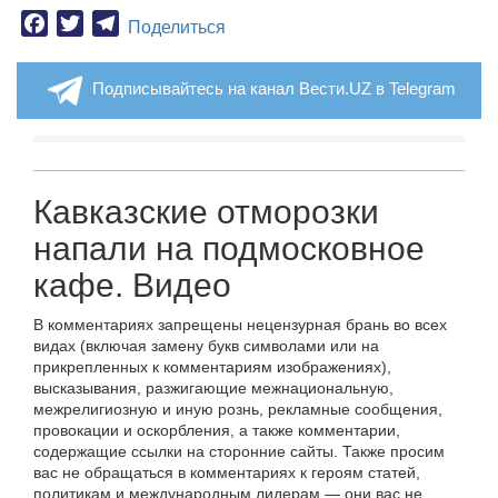
Facebook
Twitter
Telegram
Поделиться
Подписывайтесь на канал Вести.UZ в Telegram
Кавказские отморозки
напали на подмосковное
кафе. Видео
В комментариях запрещены нецензурная брань во всех
видах (включая замену букв символами или на
прикрепленных к комментариям изображениях),
высказывания, разжигающие межнациональную,
межрелигиозную и иную рознь, рекламные сообщения,
провокации и оскорбления, а также комментарии,
содержащие ссылки на сторонние сайты. Также просим
вас не обращаться в комментариях к героям статей,
политикам и международным лидерам — они вас не