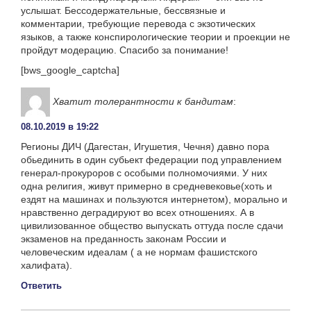
услышат. Бессодержательные, бессвязные и
комментарии, требующие перевода с экзотических
языков, а также конспирологические теории и проекции не
пройдут модерацию. Спасибо за понимание!
[bws_google_captcha]
Хватит толерантности к бандитам
:
08.10.2019 в 19:22
Регионы ДИЧ (Дагестан, Игушетия, Чечня) давно пора
обьединить в один субьект федерации под управлением
генерал-прокуроров с особыми полномочиями. У них
одна религия, живут примерно в средневековье(хоть и
ездят на машинах и пользуются интернетом), морально и
нравственно деградируют во всех отношениях. А в
цивилизованное общество выпускать оттуда после сдачи
экзаменов на преданность законам России и
человеческим идеалам ( а не нормам фашистского
халифата).
Ответить