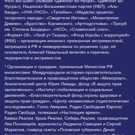
Фатх аш-Шам» (бывшая «Джабхат ан-Нусра», «Джебхат ан-
Нусра»), Национал-Большевистская партия (НБП), «Аль-
Каида», «УНА-УНСО», «Талибан», «Меджлис крымско-
татарского народа», «Свидетели Иеговы», «Мизантропик
Дивижн», «Братство» Корчинского, «Артподготовка», «Тризуб
им. Степана Бандеры», «НСО», «Славянский союз»,
«Формат-18», «Хизб ут-Тахрир», «Фонд борьбы с коррупцией»
(ФБК) – организация-иноагент, признанная экстремистской,
запрещена в РФ и ликвидирована по решению суда; её
основатель Алексей Навальный включён в перечень
террористов и экстремистов.
* Организации и граждане, признанные Минюстом РФ
иноагентами: Международное историко-просветительское,
благотворительное и правозащитное общество «Мемориал»,
Аналитический центр Юрия Левады, фонд «В защиту прав
заключённых», «Институт глобализации и социальных
движений», «Благотворительный фонд охраны здоровья и
защиты прав граждан», «Центр независимых социологических
исследований», Голос Америки, Радио Свободная Европа/
Радио Свобода, телеканал «Настоящее время»,
Кавказ.Реалии, Крым.Реалии, Сибирь.Реалии, правозащитник
Лев Пономарёв, журналисты Людмила Савицкая и Сергей
Маркелов, главред газеты «Псковская губерния» Денис