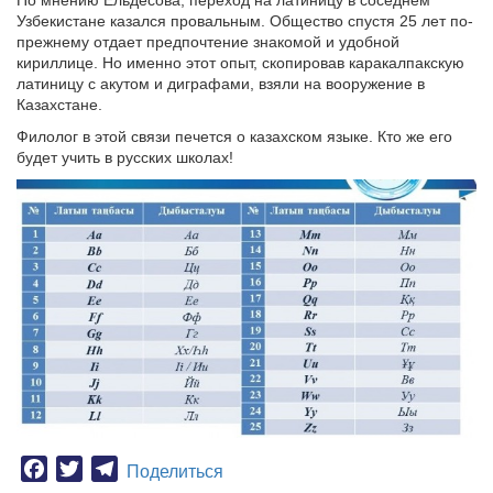
По мнению Ельдесова, переход на латиницу в соседнем
Узбекистане казался провальным. Общество спустя 25 лет по-
прежнему отдает предпочтение знакомой и удобной
кириллице. Но именно этот опыт, скопировав каракалпакскую
латиницу с акутом и диграфами, взяли на вооружение в
Казахстане.
Филолог в этой связи печется о казахском языке. Кто же его
будет учить в русских школах!
Facebook
Twitter
Telegram
Поделиться