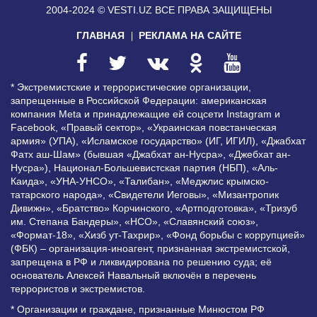
2004-2024 © VESTI.UZ
ВСЕ ПРАВА ЗАЩИЩЕНЫ
ГЛАВНАЯ
РЕКЛАМА НА САЙТЕ
* Экстремистские и террористические организации,
запрещенные в Российской Федерации: американская
компания Meta и принадлежащие ей соцсети Instagram и
Facebook, «Правый сектор», «Украинская повстанческая
армия» (УПА), «Исламское государство» (ИГ, ИГИЛ), «Джабхат
Фатх аш-Шам» (бывшая «Джабхат ан-Нусра», «Джебхат ан-
Нусра»), Национал-Большевистская партия (НБП), «Аль-
Каида», «УНА-УНСО», «Талибан», «Меджлис крымско-
татарского народа», «Свидетели Иеговы», «Мизантропик
Дивижн», «Братство» Корчинского, «Артподготовка», «Тризуб
им. Степана Бандеры», «НСО», «Славянский союз»,
«Формат-18», «Хизб ут-Тахрир», «Фонд борьбы с коррупцией»
(ФБК) – организация-иноагент, признанная экстремистской,
запрещена в РФ и ликвидирована по решению суда; её
основатель Алексей Навальный включён в перечень
террористов и экстремистов.
* Организации и граждане, признанные Минюстом РФ