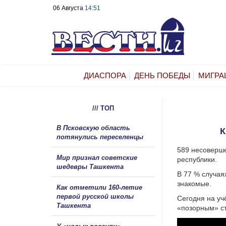
06 Августа
14:51
ДИАСПОРА
ДЕНЬ ПОБЕДЫ
МИГРА
/// ТОП
В Псковскую область
К
потянулись переселенцы
589 несоверше
Мир признал советские
республики.
шедевры Ташкента
В 77 % случая
знакомые.
Как отметили 160-летие
первой русской школы
Сегодня на уч
Ташкента
«позорным» с