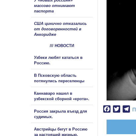
У «новых россиян»
массово отнимают
паспорта
США цинично отказались
от договоренностей в
Анкоридже
/// НОВОСТИ
Узбеки любят кататься в
Россию.
В Псковскую область
потянулись переселенцы
Каннаваро нашел в
узбекской сборной «крота».
Facebook
Twitter
Te
П
Россия закрыла въезд для
судимых.
Австрийцы бегут в Россию
за настоящей жизнью.