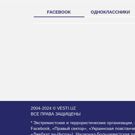
FACEBOOK
ОДНОКЛАССНИКИ
2004-2024 © VESTI.UZ
ВСЕ ПРАВА ЗАЩИЩЕНЫ
* Экстремистские и террористические организации
Facebook, «Правый сектор», «Украинская повстанч
«Джебхат ан-Нусра»), Национал-Большевистская п