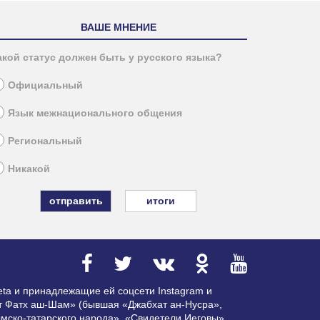
ВАШЕ МНЕНИЕ
акой статус должен быть у русского языка?
Официальный
Язык межнационального общения
Региональный
Никакой
итоги
ta и принадлежащие ей соцсети Instagram и
ат Фатх аш-Шам» (бывшая «Джабхат ан-Нусра»,
мско-татарского народа», «Свидетели Иеговы»,