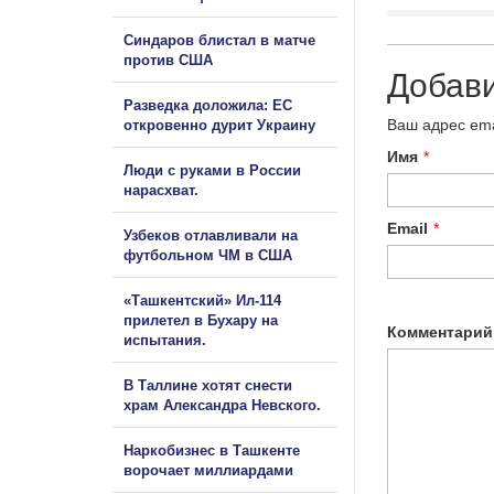
Синдаров блистал в матче
против США
Добав
Разведка доложила: ЕС
Ваш адрес ema
откровенно дурит Украину
Имя
*
Люди с руками в России
нарасхват.
Email
*
Узбеков отлавливали на
футбольном ЧМ в США
«Ташкентский» Ил-114
прилетел в Бухару на
Комментарий
испытания.
В Таллине хотят снести
храм Александра Невского.
Наркобизнес в Ташкенте
ворочает миллиардами