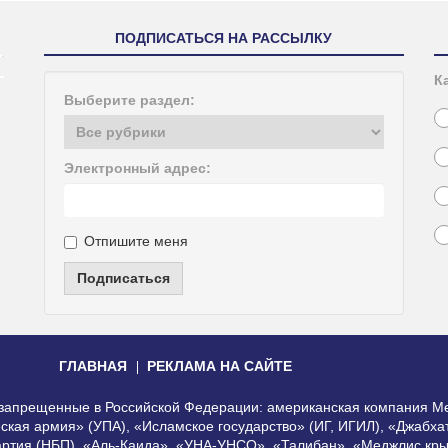
ПОДПИСАТЬСЯ НА РАССЫЛКУ
К
Выберите раздел:
Электронный адрес:
Отпишите меня
Подписаться
ГЛАВНАЯ
РЕКЛАМА НА САЙТЕ
, запрещенные в Российской Федерации: американская компания Me
еская армия» (УПА), «Исламское государство» (ИГ, ИГИЛ), «Джабх
артия (НБП), «Аль-Каида», «УНА-УНСО», «Талибан», «Меджлис кры