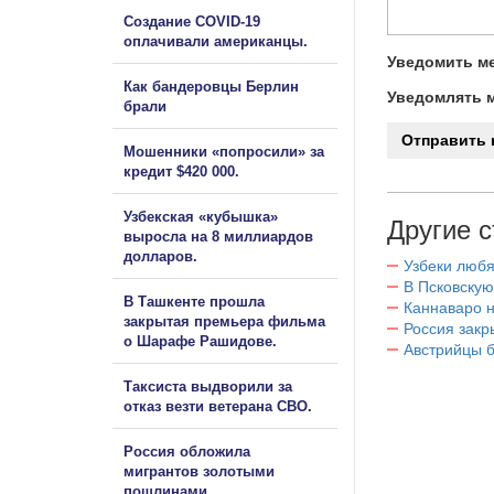
Создание COVID-19
оплачивали американцы.
Уведомить ме
Как бандеровцы Берлин
Уведомлять м
брали
Мошенники «попросили» за
кредит $420 000.
Узбекская «кубышка»
Другие с
выросла на 8 миллиардов
долларов.
Узбеки любя
В Псковскую
В Ташкенте прошла
Каннаваро н
закрытая премьера фильма
Россия закр
о Шарафе Рашидове.
Австрийцы б
Таксиста выдворили за
отказ везти ветерана СВО.
Россия обложила
мигрантов золотыми
пошлинами.