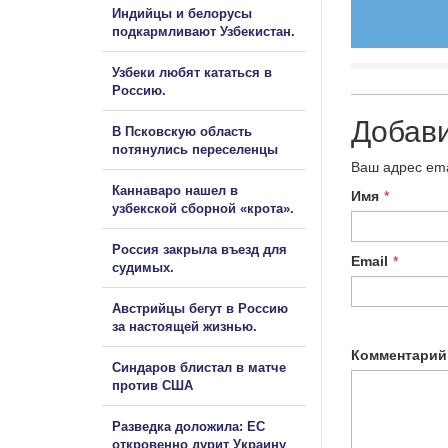
Индийцы и белорусы
подкармливают Узбекистан.
Узбеки любят кататься в
Россию.
Добав
В Псковскую область
потянулись переселенцы
Ваш адрес ema
Каннаваро нашел в
Имя
*
узбекской сборной «крота».
Россия закрыла въезд для
Email
*
судимых.
Австрийцы бегут в Россию
за настоящей жизнью.
Комментарий
Синдаров блистал в матче
против США
Разведка доложила: ЕС
откровенно дурит Украину