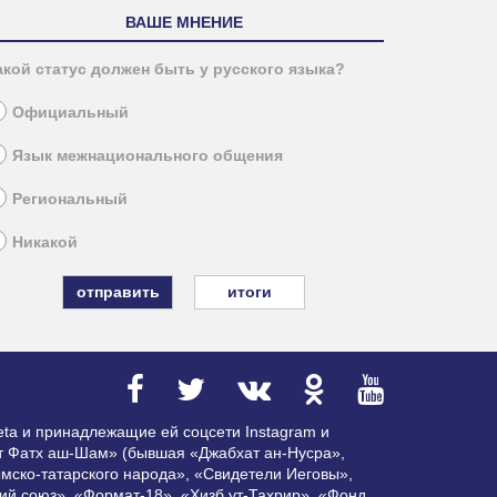
ВАШЕ МНЕНИЕ
акой статус должен быть у русского языка?
Официальный
Язык межнационального общения
Региональный
Никакой
итоги
ta и принадлежащие ей соцсети Instagram и
ат Фатх аш-Шам» (бывшая «Джабхат ан-Нусра»,
мско-татарского народа», «Свидетели Иеговы»,
ий союз», «Формат-18», «Хизб ут-Тахрир», «Фонд