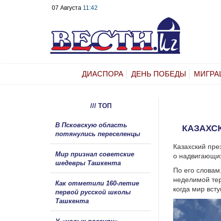
07 Августа
11:42
ДИАСПОРА
ДЕНЬ ПОБЕДЫ
МИГРА
/// ТОП
В Псковскую область
КАЗАХС
потянулись переселенцы
Казахский пре
Мир признал советские
о надвигающих
шедевры Ташкента
По его словам,
неделимой тер
Как отметили 160-летие
когда мир вст
первой русской школы
Ташкента