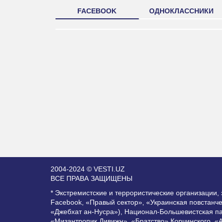
FACEBOOK
ОДНОКЛАССНИКИ
2004-2024 © VESTI.UZ
ВСЕ ПРАВА ЗАЩИЩЕНЫ
* Экстремистские и террористические организации
Facebook, «Правый сектор», «Украинская повстанч
«Джебхат ан-Нусра»), Национал-Большевистская п
«Мизантропик Дивижн», «Братство» Корчинского, «