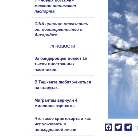
У «новых россиян»
массово отнимают
паспорта
США цинично отказались
от договоренностей в
Анкоридже
/// НОВОСТИ
За бандеровцев воюют 16
тысяч иностранных
наемников.
В Ташкенте любят жениться
на старухах.
Мигрантам вернули 4
миллиона зарплаты.
Что такое криптокарта и как
использовать в
Facebook
Twitter
Te
П
повседневной жизни