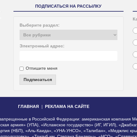
ПОДПИСАТЬСЯ НА РАССЫЛКУ
К
Выберите раздел:
Электронный адрес:
Отпишите меня
Подписаться
ГЛАВНАЯ
РЕКЛАМА НА САЙТЕ
, запрещенные в Российской Федерации: американская компания Me
еская армия» (УПА), «Исламское государство» (ИГ, ИГИЛ), «Джабх
артия (НБП), «Аль-Каида», «УНА-УНСО», «Талибан», «Меджлис кры
Артподготовка», «Тризуб им. Степана Бандеры», «НСО», «Славянск