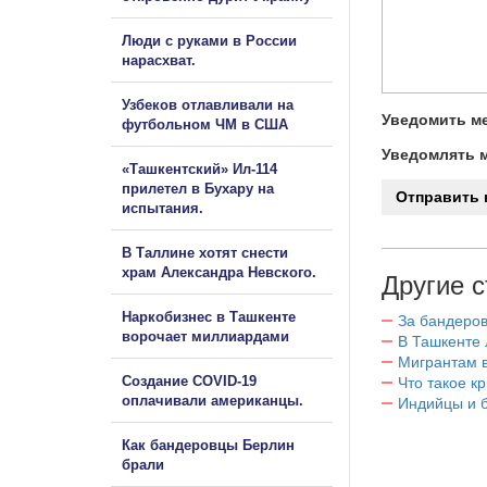
Люди с руками в России
нарасхват.
Узбеков отлавливали на
Уведомить ме
футбольном ЧМ в США
Уведомлять м
«Ташкентский» Ил-114
прилетел в Бухару на
испытания.
В Таллине хотят снести
храм Александра Невского.
Другие с
Наркобизнес в Ташкенте
За бандеров
ворочает миллиардами
В Ташкенте 
Мигрантам в
Создание COVID-19
Что такое к
оплачивали американцы.
Индийцы и 
Как бандеровцы Берлин
брали