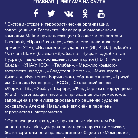
ГЛАВНАЯ
РЕКЛАМА НА САЙТЕ
* Экстремистские и террористические организации,
запрещенные в Российской Федерации: американская
компания Meta и принадлежащие ей соцсети Instagram и
Facebook, «Правый сектор», «Украинская повстанческая
армия» (УПА), «Исламское государство» (ИГ, ИГИЛ), «Джабхат
Фатх аш-Шам» (бывшая «Джабхат ан-Нусра», «Джебхат ан-
Нусра»), Национал-Большевистская партия (НБП), «Аль-
Каида», «УНА-УНСО», «Талибан», «Меджлис крымско-
татарского народа», «Свидетели Иеговы», «Мизантропик
Дивижн», «Братство» Корчинского, «Артподготовка», «Тризуб
им. Степана Бандеры», «НСО», «Славянский союз»,
«Формат-18», «Хизб ут-Тахрир», «Фонд борьбы с коррупцией»
(ФБК) – организация-иноагент, признанная экстремистской,
запрещена в РФ и ликвидирована по решению суда; её
основатель Алексей Навальный включён в перечень
террористов и экстремистов.
* Организации и граждане, признанные Минюстом РФ
иноагентами: Международное историко-просветительское,
благотворительное и правозащитное общество «Мемориал»,