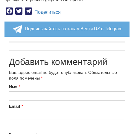
Facebook
Twitter
Telegram
Поделиться
Подписывайтесь на канал Вести.UZ в Telegram
Добавить комментарий
Ваш адрес email не будет опубликован.
Обязательные
поля помечены
*
Имя
*
Email
*