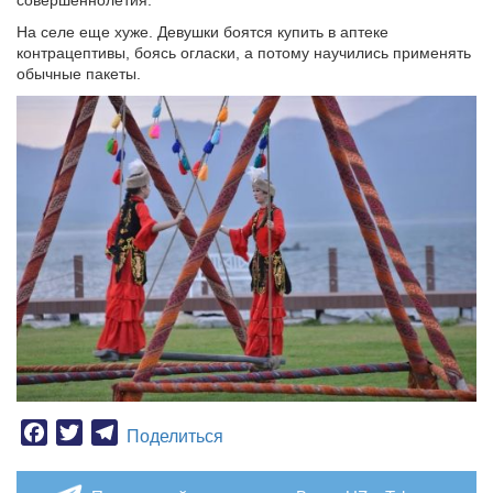
совершеннолетия.
На селе еще хуже. Девушки боятся купить в аптеке
контрацептивы, боясь огласки, а потому научились применять
обычные пакеты.
Facebook
Twitter
Telegram
Поделиться