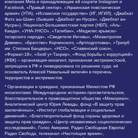
компания Meta и принадлежащие ей соцсети Instagram и
Facebook, «Правый сектор», «Украинская повстанческая
армия» (УПА), «Исламское государство» (ИГ, ИГИЛ), «Джабхат
Фатх аш-Шам» (бывшая «Джабхат ан-Нусра», «Джебхат ан-
Нусра»), Национал-Большевистская партия (НБП), «Аль-
Каида», «УНА-УНСО», «Талибан», «Меджлис крымско-
татарского народа», «Свидетели Иеговы», «Мизантропик
Дивижн», «Братство» Корчинского, «Артподготовка», «Тризуб
им. Степана Бандеры», «НСО», «Славянский союз»,
«Формат-18», «Хизб ут-Тахрир», «Фонд борьбы с коррупцией»
(ФБК) – организация-иноагент, признанная экстремистской,
запрещена в РФ и ликвидирована по решению суда; её
основатель Алексей Навальный включён в перечень
террористов и экстремистов.
* Организации и граждане, признанные Минюстом РФ
иноагентами: Международное историко-просветительское,
благотворительное и правозащитное общество «Мемориал»,
Аналитический центр Юрия Левады, фонд «В защиту прав
заключённых», «Институт глобализации и социальных
движений», «Благотворительный фонд охраны здоровья и
защиты прав граждан», «Центр независимых социологических
исследований», Голос Америки, Радио Свободная Европа/
Радио Свобода, телеканал «Настоящее время»,