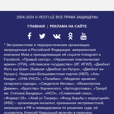
2004-2024 © VESTI.UZ
ВСЕ ПРАВА ЗАЩИЩЕНЫ
ГЛАВНАЯ
РЕКЛАМА НА САЙТЕ
* Экстремистские и террористические организации,
запрещенные в Российской Федерации: американская
компания Meta и принадлежащие ей соцсети Instagram и
Facebook, «Правый сектор», «Украинская повстанческая
армия» (УПА), «Исламское государство» (ИГ, ИГИЛ), «Джабхат
Фатх аш-Шам» (бывшая «Джабхат ан-Нусра», «Джебхат ан-
Нусра»), Национал-Большевистская партия (НБП), «Аль-
Каида», «УНА-УНСО», «Талибан», «Меджлис крымско-
татарского народа», «Свидетели Иеговы», «Мизантропик
Дивижн», «Братство» Корчинского, «Артподготовка», «Тризуб
им. Степана Бандеры», «НСО», «Славянский союз»,
«Формат-18», «Хизб ут-Тахрир», «Фонд борьбы с коррупцией»
(ФБК) – организация-иноагент, признанная экстремистской,
запрещена в РФ и ликвидирована по решению суда; её
основатель Алексей Навальный включён в перечень