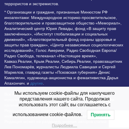
террористов и экстремистов.
* Организации и граждане, признанные Минюстом РФ
иноагентами: Международное историко-просветительское,
благотворительное и правозащитное общество «Мемориал»,
Аналитический центр Юрия Левады, фонд «В защиту прав
заключённых», «Институт глобализации и социальных
движений», «Благотворительный фонд охраны здоровья и
защиты прав граждан», «Центр независимых социологических
исследований», Голос Америки, Радио Свободная Европа/
Радио Свобода, телеканал «Настоящее время»,
Кавказ.Реалии, Крым.Реалии, Сибирь.Реалии, правозащитник
Лев Пономарёв, журналисты Людмила Савицкая и Сергей
Маркелов, главред газеты «Псковская губерния» Денис
Камалягин, художница-акционистка и фемактивистка Дарья
Апахончич. и
другие
.
Мы используем cookie-файлы для наилучшего
Все права защищены и охраняются законом. Любое
представления нашего сайта. Продолжая
использование материалов сайта допустимо при условии
использовать этот сайт, вы соглашаетесь с
наличия активной гиперссылки на Vesti.UZ.
Редакция не несет ответственности за достоверность
использованием cookie-файлов.
Принять
информации, опубликованной в рекламных объявлениях.
Редакция может не разделять мнения авторов статей
Подробнее…