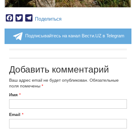
Facebook
Twitter
Telegram
Поделиться
Подписывайтесь на канал Вести.UZ в Telegram
Добавить комментарий
Ваш адрес email не будет опубликован.
Обязательные
поля помечены
*
Имя
*
Email
*