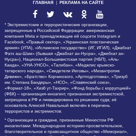
ГЛАВНАЯ
РЕКЛАМА НА САЙТЕ
* Экстремистские и террористические организации,
запрещенные в Российской Федерации: американская
компания Meta и принадлежащие ей соцсети Instagram и
Facebook, «Правый сектор», «Украинская повстанческая
армия» (УПА), «Исламское государство» (ИГ, ИГИЛ), «Джабхат
Фатх аш-Шам» (бывшая «Джабхат ан-Нусра», «Джебхат ан-
Нусра»), Национал-Большевистская партия (НБП), «Аль-
Каида», «УНА-УНСО», «Талибан», «Меджлис крымско-
татарского народа», «Свидетели Иеговы», «Мизантропик
Дивижн», «Братство» Корчинского, «Артподготовка», «Тризуб
им. Степана Бандеры», «НСО», «Славянский союз»,
«Формат-18», «Хизб ут-Тахрир», «Фонд борьбы с коррупцией»
(ФБК) – организация-иноагент, признанная экстремистской,
запрещена в РФ и ликвидирована по решению суда; её
основатель Алексей Навальный включён в перечень
террористов и экстремистов.
* Организации и граждане, признанные Минюстом РФ
иноагентами: Международное историко-просветительское,
благотворительное и правозащитное общество «Мемориал»,