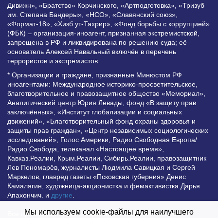
Дивижн», «Братство» Корчинского, «Артподготовка», «Тризуб
им. Степана Бандеры», «НСО», «Славянский союз»,
«Формат-18», «Хизб ут-Тахрир», «Фонд борьбы с коррупцией»
(ФБК) – организация-иноагент, признанная экстремистской,
запрещена в РФ и ликвидирована по решению суда; её
основатель Алексей Навальный включён в перечень
террористов и экстремистов.
* Организации и граждане, признанные Минюстом РФ
иноагентами: Международное историко-просветительское,
благотворительное и правозащитное общество «Мемориал»,
Аналитический центр Юрия Левады, фонд «В защиту прав
заключённых», «Институт глобализации и социальных
движений», «Благотворительный фонд охраны здоровья и
защиты прав граждан», «Центр независимых социологических
исследований», Голос Америки, Радио Свободная Европа/
Радио Свобода, телеканал «Настоящее время»,
Кавказ.Реалии, Крым.Реалии, Сибирь.Реалии, правозащитник
Лев Пономарёв, журналисты Людмила Савицкая и Сергей
Маркелов, главред газеты «Псковская губерния» Денис
Камалягин, художница-акционистка и фемактивистка Дарья
Апахончич. и
другие
.
Мы используем cookie-файлы для наилучшего
Все права защищены и охраняются законом. Любое