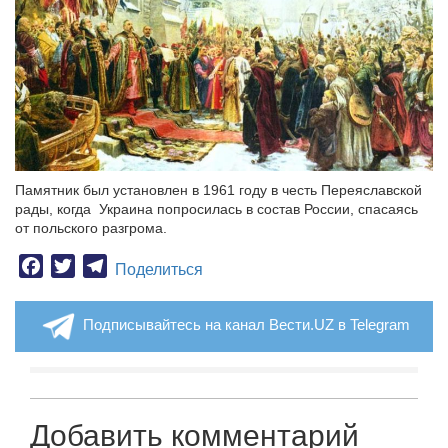
Памятник был установлен в 1961 году в честь Переяславской
рады, когда Украина попросилась в состав России, спасаясь
от польского разгрома.
Facebook
Twitter
Telegram
Поделиться
Подписывайтесь на канал Вести.UZ в Telegram
Добавить комментарий