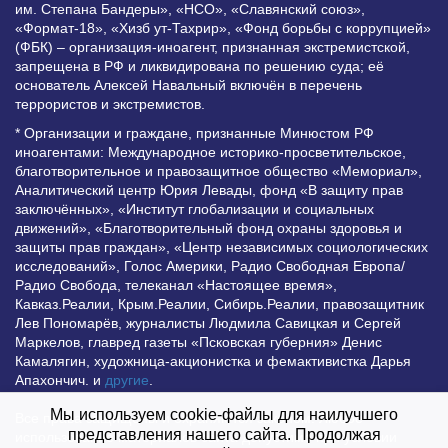
им. Степана Бандеры», «НСО», «Славянский союз»,
«Формат-18», «Хизб ут-Тахрир», «Фонд борьбы с коррупцией»
(ФБК) – организация-иноагент, признанная экстремистской,
запрещена в РФ и ликвидирована по решению суда; её
основатель Алексей Навальный включён в перечень
террористов и экстремистов.
* Организации и граждане, признанные Минюстом РФ
иноагентами: Международное историко-просветительское,
благотворительное и правозащитное общество «Мемориал»,
Аналитический центр Юрия Левады, фонд «В защиту прав
заключённых», «Институт глобализации и социальных
движений», «Благотворительный фонд охраны здоровья и
защиты прав граждан», «Центр независимых социологических
исследований», Голос Америки, Радио Свободная Европа/
Радио Свобода, телеканал «Настоящее время»,
Кавказ.Реалии, Крым.Реалии, Сибирь.Реалии, правозащитник
Лев Пономарёв, журналисты Людмила Савицкая и Сергей
Маркелов, главред газеты «Псковская губерния» Денис
Камалягин, художница-акционистка и фемактивистка Дарья
Апахончич. и
другие
.
Мы используем cookie-файлы для наилучшего
Все права защищены и охраняются законом. Любое
представления нашего сайта. Продолжая
использование материалов сайта допустимо при условии