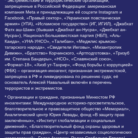
* Экстремистские и террористические организации,
запрещенные в Российской Федерации: американская
компания Meta и принадлежащие ей соцсети Instagram и
Facebook, «Правый сектор», «Украинская повстанческая
армия» (УПА), «Исламское государство» (ИГ, ИГИЛ), «Джабхат
Фатх аш-Шам» (бывшая «Джабхат ан-Нусра», «Джебхат ан-
Нусра»), Национал-Большевистская партия (НБП), «Аль-
Каида», «УНА-УНСО», «Талибан», «Меджлис крымско-
татарского народа», «Свидетели Иеговы», «Мизантропик
Дивижн», «Братство» Корчинского, «Артподготовка», «Тризуб
им. Степана Бандеры», «НСО», «Славянский союз»,
«Формат-18», «Хизб ут-Тахрир», «Фонд борьбы с коррупцией»
(ФБК) – организация-иноагент, признанная экстремистской,
запрещена в РФ и ликвидирована по решению суда; её
основатель Алексей Навальный включён в перечень
террористов и экстремистов.
* Организации и граждане, признанные Минюстом РФ
иноагентами: Международное историко-просветительское,
благотворительное и правозащитное общество «Мемориал»,
Аналитический центр Юрия Левады, фонд «В защиту прав
заключённых», «Институт глобализации и социальных
движений», «Благотворительный фонд охраны здоровья и
защиты прав граждан», «Центр независимых социологических
исследований», Голос Америки, Радио Свободная Европа/