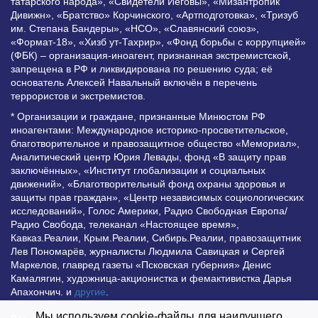
татарского народа», «Свидетели Иеговы», «Мизантропик
Дивижн», «Братство» Корчинского, «Артподготовка», «Тризуб
им. Степана Бандеры», «НСО», «Славянский союз»,
«Формат-18», «Хизб ут-Тахрир», «Фонд борьбы с коррупцией»
(ФБК) – организация-иноагент, признанная экстремистской,
запрещена в РФ и ликвидирована по решению суда; её
основатель Алексей Навальный включён в перечень
террористов и экстремистов.
* Организации и граждане, признанные Минюстом РФ
иноагентами: Международное историко-просветительское,
благотворительное и правозащитное общество «Мемориал»,
Аналитический центр Юрия Левады, фонд «В защиту прав
заключённых», «Институт глобализации и социальных
движений», «Благотворительный фонд охраны здоровья и
защиты прав граждан», «Центр независимых социологических
исследований», Голос Америки, Радио Свободная Европа/
Радио Свобода, телеканал «Настоящее время»,
Кавказ.Реалии, Крым.Реалии, Сибирь.Реалии, правозащитник
Лев Пономарёв, журналисты Людмила Савицкая и Сергей
Маркелов, главред газеты «Псковская губерния» Денис
Камалягин, художница-акционистка и фемактивистка Дарья
Апахончич. и
другие
.
Мы используем cookie-файлы для наилучшего