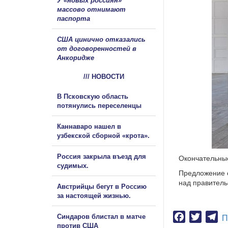
У «новых россиян»
массово отнимают
паспорта
США цинично отказались
от договоренностей в
Анкоридже
/// НОВОСТИ
В Псковскую область
потянулись переселенцы
Каннаваро нашел в
узбекской сборной «крота».
Россия закрыла въезд для
Окончательные
судимых.
Предложение о
над правитель
Австрийцы бегут в Россию
за настоящей жизнью.
Facebook
Twitter
Te
Синдаров блистал в матче
П
против США