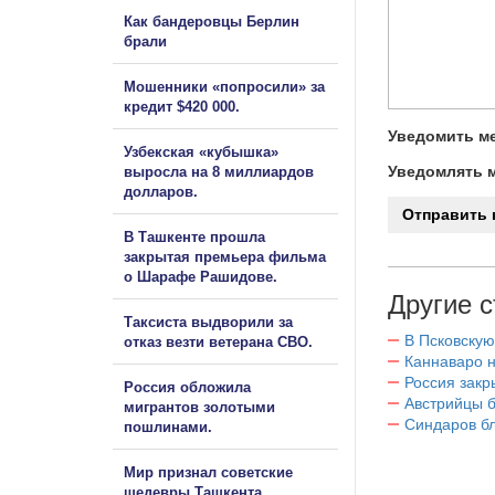
Как бандеровцы Берлин
брали
Мошенники «попросили» за
кредит $420 000.
Уведомить ме
Узбекская «кубышка»
Уведомлять м
выросла на 8 миллиардов
долларов.
В Ташкенте прошла
закрытая премьера фильма
о Шарафе Рашидове.
Другие с
Таксиста выдворили за
В Псковскую
отказ везти ветерана СВО.
Каннаваро н
Россия закр
Россия обложила
Австрийцы б
мигрантов золотыми
Синдаров бл
пошлинами.
Мир признал советские
шедевры Ташкента