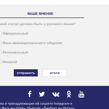
ВАШЕ МНЕНИЕ
акой статус должен быть у русского языка?
Официальный
Язык межнационального общения
Региональный
Никакой
итоги
ta и принадлежащие ей соцсети Instagram и
ат Фатх аш-Шам» (бывшая «Джабхат ан-Нусра»,