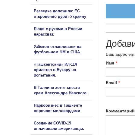
Разведка доложила: ЕС
откровенно дурит Украину
Люди с руками в России
нарасхват.
Добав
Узбеков отлавливали на
футбольном ЧМ в США
Ваш адрес ema
Имя
*
«Ташкентский» Ил-114
прилетел в Бухару на
испытания.
Email
*
В Таллине хотят снести
храм Александра Невского.
Наркобизнес в Ташкенте
ворочает миллиардами
Комментарий
Создание COVID-19
оплачивали американцы.