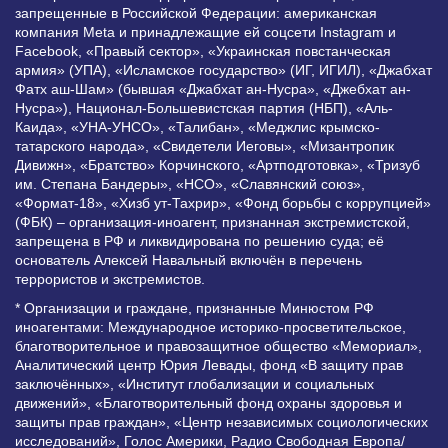
запрещенные в Российской Федерации: американская
компания Meta и принадлежащие ей соцсети Instagram и
Facebook, «Правый сектор», «Украинская повстанческая
армия» (УПА), «Исламское государство» (ИГ, ИГИЛ), «Джабхат
Фатх аш-Шам» (бывшая «Джабхат ан-Нусра», «Джебхат ан-
Нусра»), Национал-Большевистская партия (НБП), «Аль-
Каида», «УНА-УНСО», «Талибан», «Меджлис крымско-
татарского народа», «Свидетели Иеговы», «Мизантропик
Дивижн», «Братство» Корчинского, «Артподготовка», «Тризуб
им. Степана Бандеры», «НСО», «Славянский союз»,
«Формат-18», «Хизб ут-Тахрир», «Фонд борьбы с коррупцией»
(ФБК) – организация-иноагент, признанная экстремистской,
запрещена в РФ и ликвидирована по решению суда; её
основатель Алексей Навальный включён в перечень
террористов и экстремистов.
* Организации и граждане, признанные Минюстом РФ
иноагентами: Международное историко-просветительское,
благотворительное и правозащитное общество «Мемориал»,
Аналитический центр Юрия Левады, фонд «В защиту прав
заключённых», «Институт глобализации и социальных
движений», «Благотворительный фонд охраны здоровья и
защиты прав граждан», «Центр независимых социологических
исследований», Голос Америки, Радио Свободная Европа/