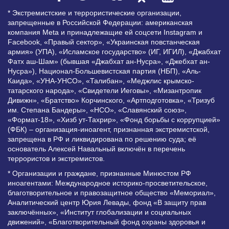
* Экстремистские и террористические организации,
запрещенные в Российской Федерации: американская
компания Meta и принадлежащие ей соцсети Instagram и
Facebook, «Правый сектор», «Украинская повстанческая
армия» (УПА), «Исламское государство» (ИГ, ИГИЛ), «Джабхат
Фатх аш-Шам» (бывшая «Джабхат ан-Нусра», «Джебхат ан-
Нусра»), Национал-Большевистская партия (НБП), «Аль-
Каида», «УНА-УНСО», «Талибан», «Меджлис крымско-
татарского народа», «Свидетели Иеговы», «Мизантропик
Дивижн», «Братство» Корчинского, «Артподготовка», «Тризуб
им. Степана Бандеры», «НСО», «Славянский союз»,
«Формат-18», «Хизб ут-Тахрир», «Фонд борьбы с коррупцией»
(ФБК) – организация-иноагент, признанная экстремистской,
запрещена в РФ и ликвидирована по решению суда; её
основатель Алексей Навальный включён в перечень
террористов и экстремистов.
* Организации и граждане, признанные Минюстом РФ
иноагентами: Международное историко-просветительское,
благотворительное и правозащитное общество «Мемориал»,
Аналитический центр Юрия Левады, фонд «В защиту прав
заключённых», «Институт глобализации и социальных
движений», «Благотворительный фонд охраны здоровья и