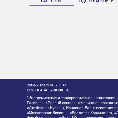
FACEBOOK
ОДНОКЛАССНИКИ
2004-2024 © VESTI.UZ
ВСЕ ПРАВА ЗАЩИЩЕНЫ
* Экстремистские и террористические организации
Facebook, «Правый сектор», «Украинская повстанч
«Джебхат ан-Нусра»), Национал-Большевистская п
«Мизантропик Дивижн», «Братство» Корчинского, «
борьбы с коррупцией» (ФБК) – организация-иноаге