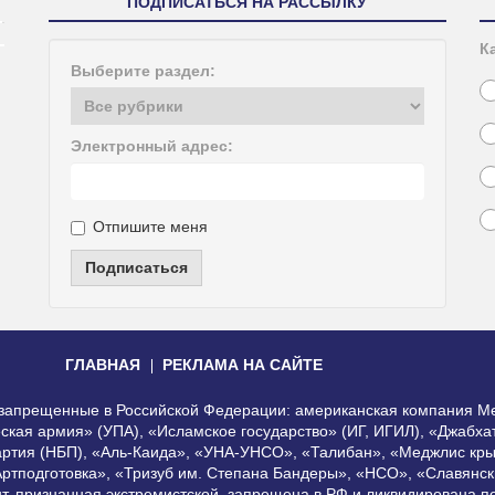
ПОДПИСАТЬСЯ НА РАССЫЛКУ
К
Выберите раздел:
Электронный адрес:
Отпишите меня
Подписаться
ГЛАВНАЯ
РЕКЛАМА НА САЙТЕ
, запрещенные в Российской Федерации: американская компания Me
еская армия» (УПА), «Исламское государство» (ИГ, ИГИЛ), «Джабх
артия (НБП), «Аль-Каида», «УНА-УНСО», «Талибан», «Меджлис кры
Артподготовка», «Тризуб им. Степана Бандеры», «НСО», «Славянск
нт, признанная экстремистской, запрещена в РФ и ликвидирована 