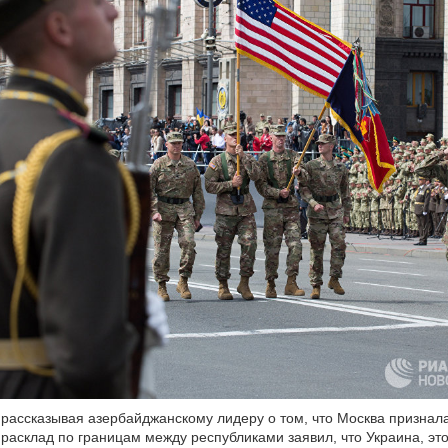
рассказывая азербайджанскому лидеру о том, что Москва признал
 расклад по границам между республиками заявил, что Украина, эт