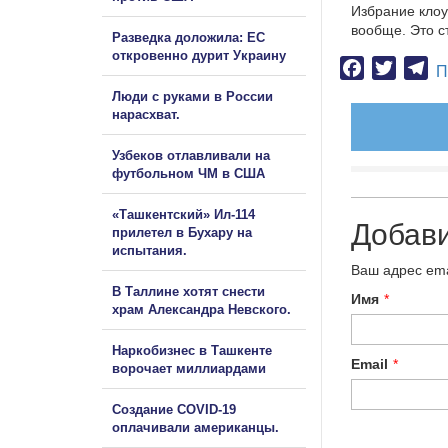
Избрание клоу
вообще. Это с
Разведка доложила: ЕС
откровенно дурит Украину
Facebook
Twitter
Te
П
Люди с руками в России
нарасхват.
Узбеков отлавливали на
футбольном ЧМ в США
«Ташкентский» Ил-114
Добав
прилетел в Бухару на
испытания.
Ваш адрес ema
В Таллине хотят снести
Имя
*
храм Александра Невского.
Наркобизнес в Ташкенте
Email
*
ворочает миллиардами
Создание COVID-19
оплачивали американцы.