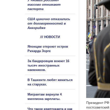
У «новых россиян»
массово отнимают
паспорта
США цинично отказались
от договоренностей в
Анкоридже
/// НОВОСТИ
Японцам откроют остров
Рихарда Зорге
За бандеровцев воюют 16
тысяч иностранных
наемников.
В Ташкенте любят жениться
на старухах.
Мигрантам вернули 4
миллиона зарплаты.
Президент РФ 
постсоветский
Что такое криптокарта и как