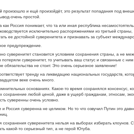
ней произошло и ещё произойдёт, это результат попадания под внеш
ывод-очень простой.
а как Россия понимает, что та или иная республика несамостоятель
ководствуется исключительно распоряжениями из третьей страны,
тать ее достойной суверенитета и признавать за субъект междунар
ное предупреждение.
нно суверенитет становится условием сохранения страны, а не ме
ы потеряли суверенитет, то учитывать ваш статус и связанные с ним
 обязательства не стоит. Это очень серьезное заявление!
оответствует тренду на ликвидацию национальных государств, кот
вадцатом веке очень много.
омнительных основаниях. Какое-то время сохранялся консенсус, к
х сохранение любой ценой, даже в ущерб гражданам, этносам, эко
сть суверенны очень условно.
 и Россия суверенна не целиком. Но то что озвучил Путин это дав
ниц.
я сохранения суверенитета нельзя на выборах избирать клоунов. 
ть какой-то серьезный тип, а не герой Ютуба.