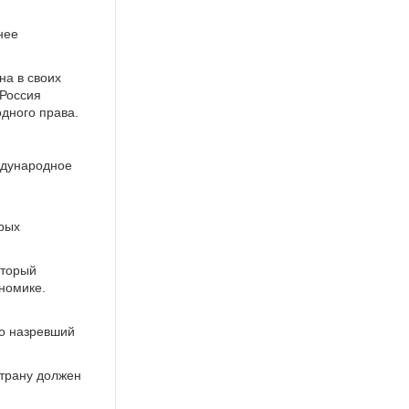
нее
на в своих
 Россия
одного права.
ждународное
орых
оторый
номике.
но назревший
Страну должен