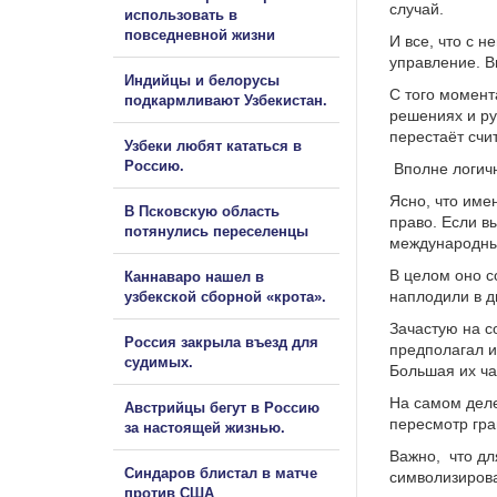
случай.
использовать в
повседневной жизни
И все, что с 
управление. В
Индийцы и белорусы
С того момент
подкармливают Узбекистан.
решениях и ру
перестаёт счи
Узбеки любят кататься в
Россию.
Вполне логич
Ясно, что име
В Псковскую область
право. Если в
потянулись переселенцы
международные
В целом оно с
Каннаваро нашел в
наплодили в д
узбекской сборной «крота».
Зачастую на с
Россия закрыла въезд для
предполагал и
судимых.
Большая их ча
На самом деле
Австрийцы бегут в Россию
пересмотр гра
за настоящей жизнью.
Важно, что дл
Синдаров блистал в матче
символизирова
против США