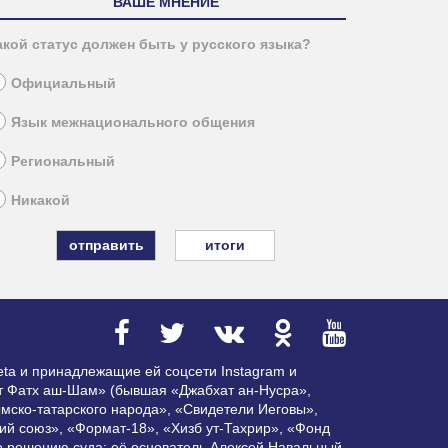
ВАШЕ МНЕНИЕ
акой статус должен быть у русского языка?
Официальный
Язык межнационального общения
Региональный
Никакой
итоги
ta и принадлежащие ей соцсети Instagram и
ат Фатх аш-Шам» (бывшая «Джабхат ан-Нусра»,
мско-татарского народа», «Свидетели Иеговы»,
ий союз», «Формат-18», «Хизб ут-Тахрир», «Фонд
по решению суда; её основатель Алексей Навальный