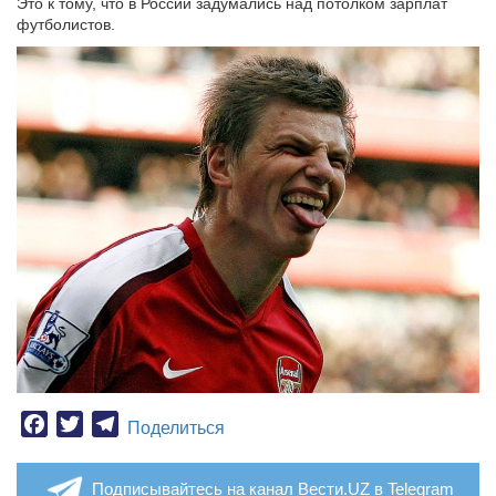
Это к тому, что в России задумались над потолком зарплат
футболистов.
Facebook
Twitter
Telegram
Поделиться
Подписывайтесь на канал Вести.UZ в Telegram