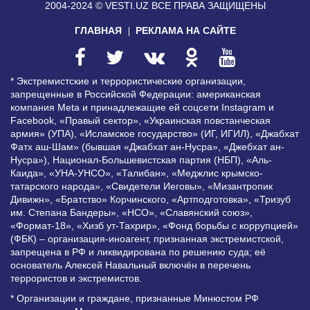
2004-2024 © VESTI.UZ
ВСЕ ПРАВА ЗАЩИЩЕНЫ
ГЛАВНАЯ
РЕКЛАМА НА САЙТЕ
* Экстремистские и террористические организации,
запрещенные в Российской Федерации: американская
компания Meta и принадлежащие ей соцсети Instagram и
Facebook, «Правый сектор», «Украинская повстанческая
армия» (УПА), «Исламское государство» (ИГ, ИГИЛ), «Джабхат
Фатх аш-Шам» (бывшая «Джабхат ан-Нусра», «Джебхат ан-
Нусра»), Национал-Большевистская партия (НБП), «Аль-
Каида», «УНА-УНСО», «Талибан», «Меджлис крымско-
татарского народа», «Свидетели Иеговы», «Мизантропик
Дивижн», «Братство» Корчинского, «Артподготовка», «Тризуб
им. Степана Бандеры», «НСО», «Славянский союз»,
«Формат-18», «Хизб ут-Тахрир», «Фонд борьбы с коррупцией»
(ФБК) – организация-иноагент, признанная экстремистской,
запрещена в РФ и ликвидирована по решению суда; её
основатель Алексей Навальный включён в перечень
террористов и экстремистов.
* Организации и граждане, признанные Минюстом РФ