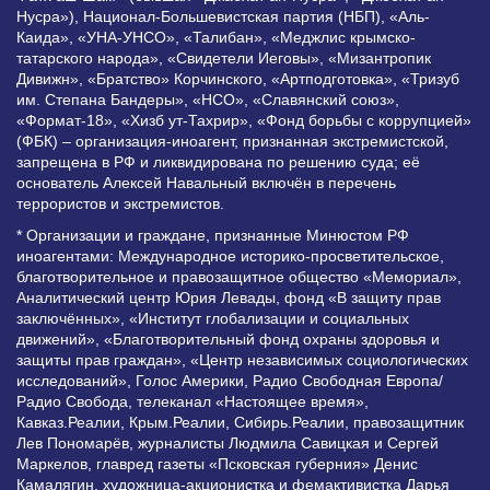
Нусра»), Национал-Большевистская партия (НБП), «Аль-
Каида», «УНА-УНСО», «Талибан», «Меджлис крымско-
татарского народа», «Свидетели Иеговы», «Мизантропик
Дивижн», «Братство» Корчинского, «Артподготовка», «Тризуб
им. Степана Бандеры», «НСО», «Славянский союз»,
«Формат-18», «Хизб ут-Тахрир», «Фонд борьбы с коррупцией»
(ФБК) – организация-иноагент, признанная экстремистской,
запрещена в РФ и ликвидирована по решению суда; её
основатель Алексей Навальный включён в перечень
террористов и экстремистов.
* Организации и граждане, признанные Минюстом РФ
иноагентами: Международное историко-просветительское,
благотворительное и правозащитное общество «Мемориал»,
Аналитический центр Юрия Левады, фонд «В защиту прав
заключённых», «Институт глобализации и социальных
движений», «Благотворительный фонд охраны здоровья и
защиты прав граждан», «Центр независимых социологических
исследований», Голос Америки, Радио Свободная Европа/
Радио Свобода, телеканал «Настоящее время»,
Кавказ.Реалии, Крым.Реалии, Сибирь.Реалии, правозащитник
Лев Пономарёв, журналисты Людмила Савицкая и Сергей
Маркелов, главред газеты «Псковская губерния» Денис
Камалягин, художница-акционистка и фемактивистка Дарья