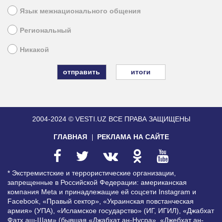
Язык межнационального общения
Региональный
Никакой
итоги
2004-2024 © VESTI.UZ
ВСЕ ПРАВА ЗАЩИЩЕНЫ
ГЛАВНАЯ
РЕКЛАМА НА САЙТЕ
* Экстремистские и террористические организации,
запрещенные в Российской Федерации: американская
компания Meta и принадлежащие ей соцсети Instagram и
Facebook, «Правый сектор», «Украинская повстанческая
армия» (УПА), «Исламское государство» (ИГ, ИГИЛ), «Джабхат
Фатх аш-Шам» (бывшая «Джабхат ан-Нусра», «Джебхат ан-