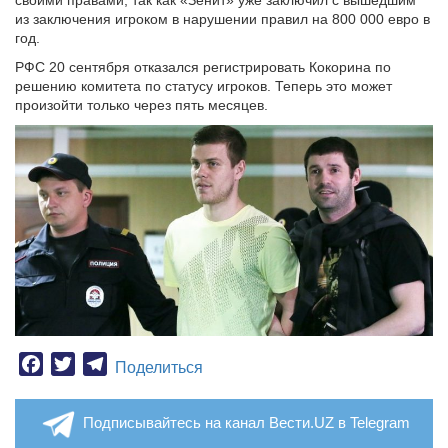
своими правами, так как «Зенит» уже заключил с вышедшим
из заключения игроком в нарушении правил на 800 000 евро в
год.
РФС 20 сентября отказался регистрировать Кокорина по
решению комитета по статусу игроков. Теперь это может
произойти только через пять месяцев.
Facebook
Twitter
Telegram
Поделиться
Подписывайтесь на канал Вести.UZ в Telegram