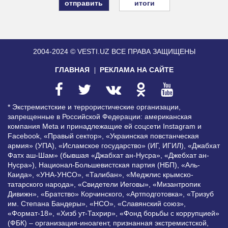
итоги
2004-2024 © VESTI.UZ
ВСЕ ПРАВА ЗАЩИЩЕНЫ
ГЛАВНАЯ
РЕКЛАМА НА САЙТЕ
* Экстремистские и террористические организации,
запрещенные в Российской Федерации: американская
компания Meta и принадлежащие ей соцсети Instagram и
Facebook, «Правый сектор», «Украинская повстанческая
армия» (УПА), «Исламское государство» (ИГ, ИГИЛ), «Джабхат
Фатх аш-Шам» (бывшая «Джабхат ан-Нусра», «Джебхат ан-
Нусра»), Национал-Большевистская партия (НБП), «Аль-
Каида», «УНА-УНСО», «Талибан», «Меджлис крымско-
татарского народа», «Свидетели Иеговы», «Мизантропик
Дивижн», «Братство» Корчинского, «Артподготовка», «Тризуб
им. Степана Бандеры», «НСО», «Славянский союз»,
«Формат-18», «Хизб ут-Тахрир», «Фонд борьбы с коррупцией»
(ФБК) – организация-иноагент, признанная экстремистской,