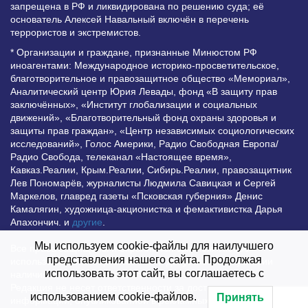
запрещена в РФ и ликвидирована по решению суда; её
основатель Алексей Навальный включён в перечень
террористов и экстремистов.
* Организации и граждане, признанные Минюстом РФ
иноагентами: Международное историко-просветительское,
благотворительное и правозащитное общество «Мемориал»,
Аналитический центр Юрия Левады, фонд «В защиту прав
заключённых», «Институт глобализации и социальных
движений», «Благотворительный фонд охраны здоровья и
защиты прав граждан», «Центр независимых социологических
исследований», Голос Америки, Радио Свободная Европа/
Радио Свобода, телеканал «Настоящее время»,
Кавказ.Реалии, Крым.Реалии, Сибирь.Реалии, правозащитник
Лев Пономарёв, журналисты Людмила Савицкая и Сергей
Маркелов, главред газеты «Псковская губерния» Денис
Камалягин, художница-акционистка и фемактивистка Дарья
Апахончич. и
другие
.
Мы используем cookie-файлы для наилучшего
Все права защищены и охраняются законом. Любое
представления нашего сайта. Продолжая
использование материалов сайта допустимо при условии
использовать этот сайт, вы соглашаетесь с
наличия активной гиперссылки на Vesti.UZ.
Редакция не несет ответственности за достоверность
использованием cookie-файлов.
Принять
информации, опубликованной в рекламных объявлениях.