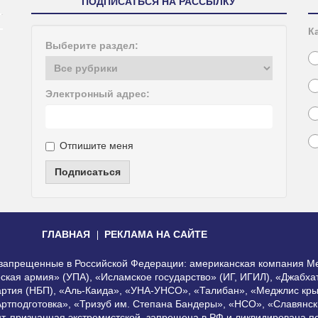
ПОДПИСАТЬСЯ НА РАССЫЛКУ
К
Выберите раздел:
Электронный адрес:
Отпишите меня
Подписаться
ГЛАВНАЯ
РЕКЛАМА НА САЙТЕ
, запрещенные в Российской Федерации: американская компания Me
еская армия» (УПА), «Исламское государство» (ИГ, ИГИЛ), «Джабх
артия (НБП), «Аль-Каида», «УНА-УНСО», «Талибан», «Меджлис кры
Артподготовка», «Тризуб им. Степана Бандеры», «НСО», «Славянск
нт, признанная экстремистской, запрещена в РФ и ликвидирована 