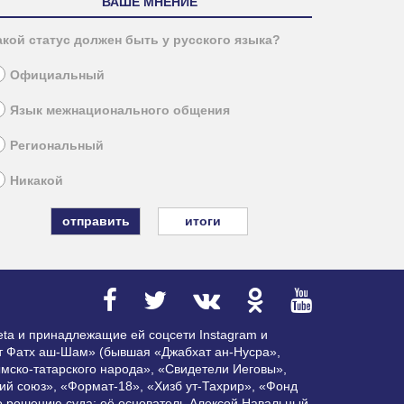
ВАШЕ МНЕНИЕ
акой статус должен быть у русского языка?
Официальный
Язык межнационального общения
Региональный
Никакой
итоги
ta и принадлежащие ей соцсети Instagram и
ат Фатх аш-Шам» (бывшая «Джабхат ан-Нусра»,
мско-татарского народа», «Свидетели Иеговы»,
ий союз», «Формат-18», «Хизб ут-Тахрир», «Фонд
по решению суда; её основатель Алексей Навальный