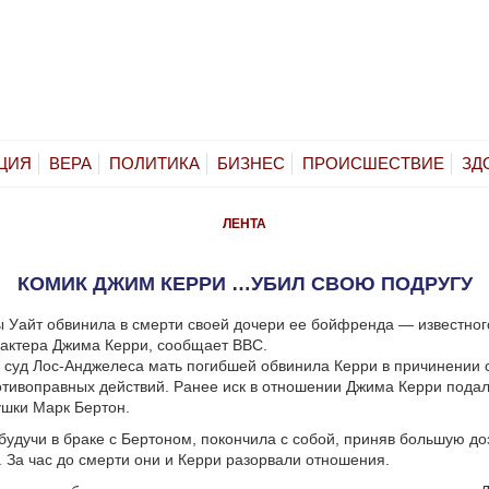
ЦИЯ
ВЕРА
ПОЛИТИКА
БИЗНЕС
ПРОИСШЕСТВИЕ
ЗД
ЛЕНТА
КОМИК ДЖИМ КЕРРИ …УБИЛ СВОЮ ПОДРУГУ
 Уайт обвинила в смерти своей дочери ее бойфренда — известног
 актера Джима Керри, сообщает ВВС.
в суд Лос-Анджелеса мать погибшей обвинила Керри в причинении 
отивоправных действий.
Ранее иск в отношении Джима Керри подал
шки Марк Бертон.
 будучи в браке с Бертоном, покончила с собой, приняв большую до
 За час до смерти они и Керри разорвали отношения.