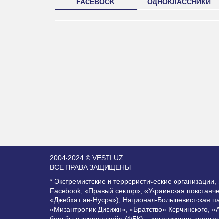
FACEBOOK
ОДНОКЛАССНИКИ
2004-2024 © VESTI.UZ
ВСЕ ПРАВА ЗАЩИЩЕНЫ
* Экстремистские и террористические организации
Facebook, «Правый сектор», «Украинская повстанч
«Джебхат ан-Нусра»), Национал-Большевистская п
«Мизантропик Дивижн», «Братство» Корчинского, «
борьбы с коррупцией» (ФБК) – организация-иноаге