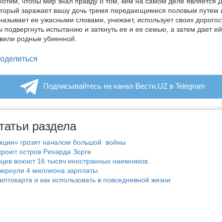
хотим, чтобы мир знал правду о том, кем на самом деле является 
оторый заражает вашу дочь тремя передающимися половым путем
 называет ее ужасными словами, унижает, использует своих дорого
ы подвергнуть испытанию и заткнуть ее и ее семью, а затем дает е
явили родные убиенной.
legram
оделиться
Подписывайтесь на канал Вести.UZ в Telegram
татьи раздела
нкции» грозят началом большой войны
роют остров Рихарда Зорге
цев воюют 16 тысяч иностранных наемников.
ернули 4 миллиона зарплаты.
риптокарта и как использовать в повседневной жизни