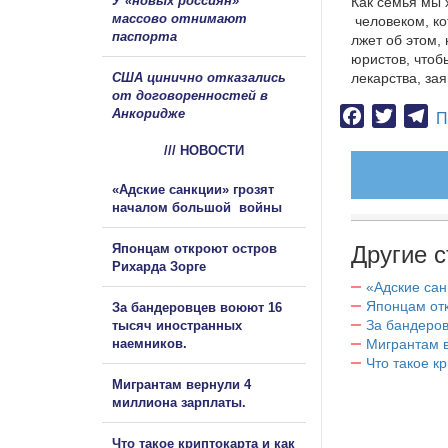
У «новых россиян»
Как семья мы 
массово отнимают
человеком, к
паспорта
лжет об этом,
юристов, чтоб
США цинично отказались
лекарства, за
от договоренностей в
Анкоридже
Facebook
Twitter
Te
П
/// НОВОСТИ
«Адские санкции» грозят
началом большой войны
Японцам откроют остров
Другие с
Рихарда Зорге
«Адские са
Японцам отк
За бандеровцев воюют 16
За бандеров
тысяч иностранных
наемников.
Мигрантам в
Что такое к
Мигрантам вернули 4
миллиона зарплаты.
Что такое криптокарта и как