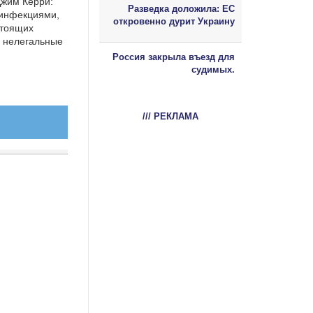
Джим Керри:
Разведка доложила: ЕС
 инфекциями,
откровенно дурит Украину
стоящих
й нелегальные
Россия закрыла въезд для
судимых.
/// РЕКЛАМА