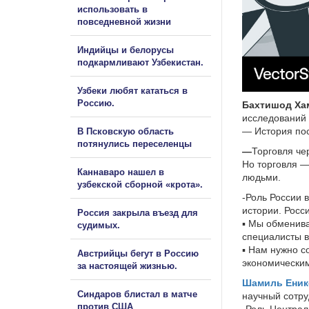
использовать в
повседневной жизни
Индийцы и белорусы
подкармливают Узбекистан.
Узбеки любят кататься в
Россию.
Бахтишод Ха
исследований 
— История пос
В Псковскую область
потянулись переселенцы
—
Торговля че
Но торговля —
Каннаваро нашел в
людьми.
узбекской сборной «крота».
-Роль России 
истории. Росс
Россия закрыла въезд для
▪️ Мы обменив
судимых.
специалисты в
▪️ Нам нужно 
Австрийцы бегут в Россию
экономически
за настоящей жизнью.
Шамиль Еник
Синдаров блистал в матче
научный сотр
против США
-Роль Централ