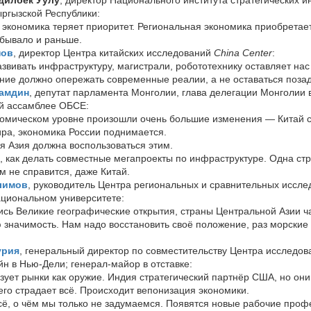
ргызской Республики:
экономика теряет приоритет. Региональная экономика приобрета
 бывало и раньше.
нов
, директор Центра китайских исследований
China Center
:
звивать инфраструктуру, магистрали, робототехнику оставляет нас
ие должно опережать современные реалии, а не оставаться позад
Дамдин
, депутат парламента Монголии, глава делегации Монголии 
й ассамблее ОБСЕ:
омическом уровне произошли очень большие изменения — Китай с
ра, экономика России поднимается.
 Азия должна воспользоваться этим.
, как делать совместные мегапроекты по инфраструктуре. Одна стр
м не справится, даже Китай.
лимов
, руководитель Центра региональных и сравнительных иссле
циональном университете:
ились Великие географические открытия, страны Центральной Азии ч
 значимость. Нам надо восстановить своё положение, раз морские 
урия
, генеральный директор по совместительству Центра исследов
йн в Нью-Дели; генерал-майор в отставке:
зует рынки как оружие. Индия стратегический партнёр США, но он
его страдает всё. Происходит вепонизация экономики.
ё, о чём мы только не задумаемся. Появятся новые рабочие проф