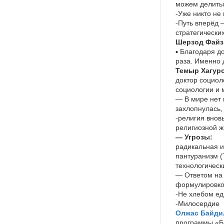
можем делитьс
-Уже никто не
-Путь вперёд 
стратегически
Шерзод Файз
▪️ Благодаря 
раза. Именно 
Темыр Хагур
доктор социол
социологии и
— В мире нет 
захлопнулась,
-религия вно
религиозной ж
— Угрозы:
радикальная 
пантуранизм (
технологичес
— Ответом на 
формулировкой
-Не хлебом ед
-Милосердие
Олжас Байди
программы «Б