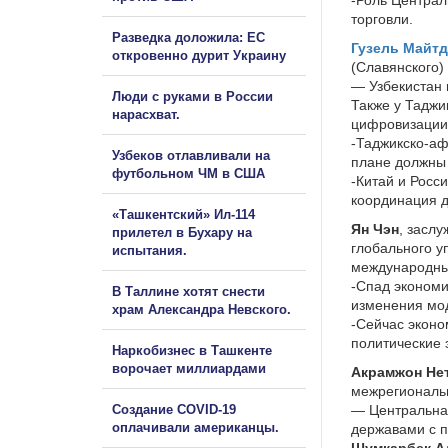
торговли.
Разведка доложила: ЕС
Гузель Майт
откровенно дурит Украину
(Славянского)
— Узбекистан 
Люди с руками в России
Также у Таджи
нарасхват.
цифровизации
-Таджикско-аф
Узбеков отлавливали на
плане должны 
футбольном ЧМ в США
-Китай и Росс
координация д
«Ташкентский» Ил-114
Ян Чэн
, засл
прилетел в Бухару на
глобального у
испытания.
международны
-Спад экономи
В Таллине хотят снести
изменения мо
храм Александра Невского.
-Сейчас эконо
политические 
Наркобизнес в Ташкенте
ворочает миллиардами
Акрамжон Не
межрегиональн
Создание COVID-19
— Центральная
оплачивали американцы.
державами с 
Шумкарбек А