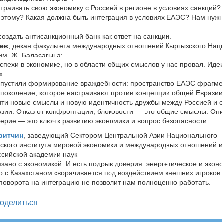
траивать свою экономику с Россией в регионе в условиях санкций?
 этому? Какая должна быть интеграция в условиях ЕАЭС? Нам нуж
оздать антисанкционный банк как ответ на санкции.
иев
, декан факультета международных отношений Кыргызского Нац
им. Ж. Баласагына:
успехи в экономике, но в области общих смыслов у нас провал. Иде
х.
опустили формирование враждебности: пространство ЕАЭС фрагме
поколение, которое настраивают против концепции общей Евразии
ти новые смыслы и новую идентичность дружбы между Россией и 
зии. Отказ от конфронтации, блоковости — это общие смыслы. Он
верие — это ключ к развитию экономики и вопрос безопасности.
ритчин
, заведующий Сектором Центральной Азии Национального
ского института мировой экономики и международных отношений 
сийской академии наук
зано с экономикой. И есть подрыв доверия: энергетическое и экон
о с Казахстаном сворачивается под воздействием внешних игроков.
поворота на интеграцию не позволит нам полноценно работать.
legram
оделиться