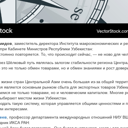
мидов
, заместитель директора Института макроэкономических и р
при Кабинете Министров Республики Узбекистан:
тоянно повторяется. То, что происходит сейчас, — не ново для че
рез Шёлковый путь являлась залогом стабильности региона Центра
 это не только обмен товарами, но и обмен знаниями и рост дове
в жизни стран Центральной Азии очень большая из-за общей терри
ия является основным рынком сбыта для экспортных товаров Узбек
аемся не только товарами, но и человеческим капиталом. Многие р
ыбирают местом жизни Узбекистан.
создать такую систему, которая управляется общими ценностями и 
ми интересами.
еев
, профессор департамента международных отношений НИУ В
удник ИКСА РАН:
ьной Азии будет возрастать. Она будет выстраивать мосты для сух