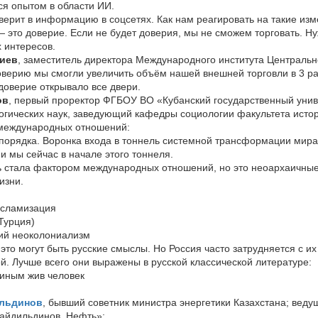
я опытом в области ИИ.
 верит в информацию в соцсетях. Как нам реагировать на такие из
— это доверие. Если не будет доверия, мы не сможем торговать. Н
х интересов.
иев
, заместитель директора Международного института Центральн
доверию мы смогли увеличить объём нашей внешней торговли в 3 ра
доверие открывало все двери.
ов
, первый проректор ФГБОУ ВО «Кубанский государственный унив
огических наук, заведующий кафедры социологии факультета исто
 международных отношений:
порядка. Воронка входа в тоннель системной трансформации мира
 и мы сейчас в начале этого тоннеля.
вь стала фактором международных отношений, но это неоархаичн
изни.
исламизация
Турция)
кий неоколониализм
это могут быть русские смыслы. Но Россия часто затрудняется с их
. Лучше всего они выражены в русской классической литературе:
иным жив человек
льдинов
, бывший советник министра энергетики Казахстана; веду
айдильдинов. Нефть»: