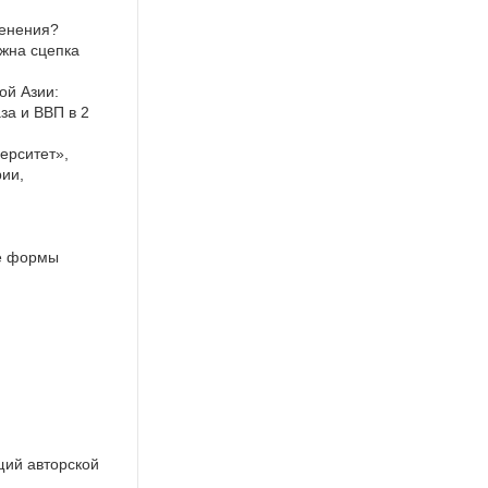
менения?
ужна сцепка
ой Азии:
за и ВВП в 2
ерситет»,
рии,
ые формы
щий авторской