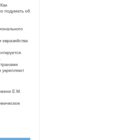
 Как
но подумать об
ионального
и евразийства
нтируется.
.
странами
и укрепляют
имени Е.М.
омическое