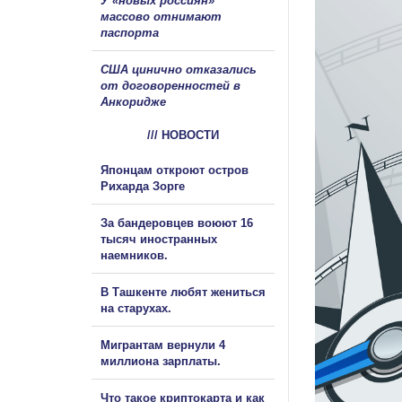
У «новых россиян»
массово отнимают
паспорта
США цинично отказались
от договоренностей в
Анкоридже
/// НОВОСТИ
Японцам откроют остров
Рихарда Зорге
За бандеровцев воюют 16
тысяч иностранных
наемников.
В Ташкенте любят жениться
на старухах.
Мигрантам вернули 4
миллиона зарплаты.
Что такое криптокарта и как