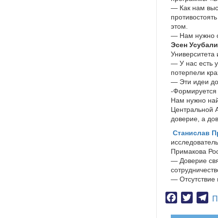
— Как нам выс
противостоять
этом.
— Нам нужно с
Эсен Усубал
Университета 
— У нас есть 
потерпели кра
— Эти идеи д
-Формируется 
Нам нужно най
Центральной А
доверие, а до
Станислав П
исследователь
Примакова Рос
— Доверие свя
сотрудничеств
— Отсутствие 
Facebook
Twitter
Te
П