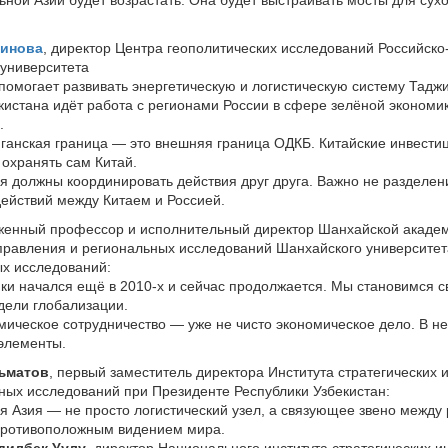
динова
, директор Центра геополитических исследований Российско
 университета
помогает развивать энергетическую и логистическую систему Таджи
кистана идёт работа с регионами России в сфере зелёной экономи
.
ганская граница — это внешняя граница ОДКБ. Китайские инвестиц
охранять сам Китай.
ия должны координировать действия друг друга. Важно не разделен
ействий между Китаем и Россией.
уженный профессор и исполнительный директор Шанхайской акаде
правления и региональных исследований Шанхайского университет
х исследований:
ки начался ещё в 2010-х и сейчас продолжается. Мы становимся 
дели глобализации.
мическое сотрудничество — уже не чисто экономическое дело. В н
элементы.
ъматов
, первый заместитель директора Института стратегических 
ых исследований при Президенте Республики Узбекистан:
 Азия — не просто логистический узел, а связующее звено между
противоположным видением мира.
дилбек Уулу
, директор Национального института стратегических и