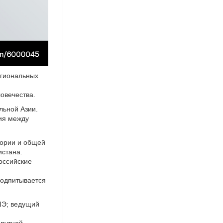
егиональных
ловечества.
льной Азии.
рия между
тории и общей
истана.
оссийские
подпитывается
ШЭ; ведущий
опутной