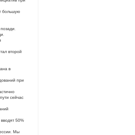
ет большую
 позади.
и.
в
тал второй
ана в
дований при
астично
пути сейчас
аний
и вводят 50%
ессии. Мы