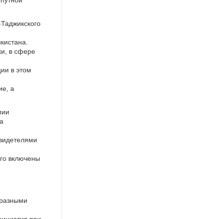
-Таджикского
кистана.
ки, в сфере
ии в этом
ие, а
мии
а
свидетелями
его включены
и
 разными
нициатив при