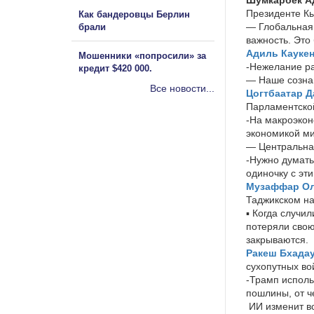
Президенте Кы
Как бандеровцы Берлин
— Глобальная 
брали
важность. Это
Адиль Кауке
Мошенники «попросили» за
-Нежелание ра
кредит $420 000.
— Наше сознан
Все новости...
Цогтбаатар 
Парламентско
-На макроэкон
экономикой ми
— Центральная
-Нужно думать
одиночку с эти
Музаффар О
Таджикском на
▪️ Когда случ
потеряли свою
закрываются.
Ракеш Бхада
сухопутных во
-Трамп исполь
пошлины, от ч
ИИ изменит вс