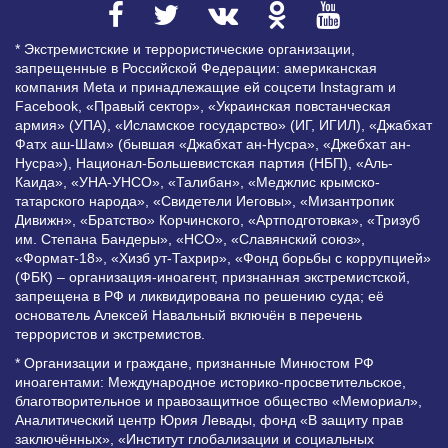
* Экстремистские и террористические организации,
запрещенные в Российской Федерации: американская
компания Meta и принадлежащие ей соцсети Instagram и
Facebook, «Правый сектор», «Украинская повстанческая
армия» (УПА), «Исламское государство» (ИГ, ИГИЛ), «Джабхат
Фатх аш-Шам» (бывшая «Джабхат ан-Нусра», «Джебхат ан-
Нусра»), Национал-Большевистская партия (НБП), «Аль-
Каида», «УНА-УНСО», «Талибан», «Меджлис крымско-
татарского народа», «Свидетели Иеговы», «Мизантропик
Дивижн», «Братство» Корчинского, «Артподготовка», «Тризуб
им. Степана Бандеры», «НСО», «Славянский союз»,
«Формат-18», «Хизб ут-Тахрир», «Фонд борьбы с коррупцией»
(ФБК) – организация-иноагент, признанная экстремистской,
запрещена в РФ и ликвидирована по решению суда; её
основатель Алексей Навальный включён в перечень
террористов и экстремистов.
* Организации и граждане, признанные Минюстом РФ
иноагентами: Международное историко-просветительское,
благотворительное и правозащитное общество «Мемориал»,
Аналитический центр Юрия Левады, фонд «В защиту прав
заключённых», «Институт глобализации и социальных