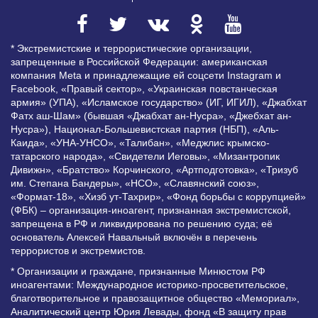
* Экстремистские и террористические организации,
запрещенные в Российской Федерации: американская
компания Meta и принадлежащие ей соцсети Instagram и
Facebook, «Правый сектор», «Украинская повстанческая
армия» (УПА), «Исламское государство» (ИГ, ИГИЛ), «Джабхат
Фатх аш-Шам» (бывшая «Джабхат ан-Нусра», «Джебхат ан-
Нусра»), Национал-Большевистская партия (НБП), «Аль-
Каида», «УНА-УНСО», «Талибан», «Меджлис крымско-
татарского народа», «Свидетели Иеговы», «Мизантропик
Дивижн», «Братство» Корчинского, «Артподготовка», «Тризуб
им. Степана Бандеры», «НСО», «Славянский союз»,
«Формат-18», «Хизб ут-Тахрир», «Фонд борьбы с коррупцией»
(ФБК) – организация-иноагент, признанная экстремистской,
запрещена в РФ и ликвидирована по решению суда; её
основатель Алексей Навальный включён в перечень
террористов и экстремистов.
* Организации и граждане, признанные Минюстом РФ
иноагентами: Международное историко-просветительское,
благотворительное и правозащитное общество «Мемориал»,
Аналитический центр Юрия Левады, фонд «В защиту прав