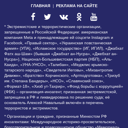
ГЛАВНАЯ
РЕКЛАМА НА САЙТЕ
* Экстремистские и террористические организации,
запрещенные в Российской Федерации: американская
компания Meta и принадлежащие ей соцсети Instagram и
Facebook, «Правый сектор», «Украинская повстанческая
армия» (УПА), «Исламское государство» (ИГ, ИГИЛ), «Джабхат
Фатх аш-Шам» (бывшая «Джабхат ан-Нусра», «Джебхат ан-
Нусра»), Национал-Большевистская партия (НБП), «Аль-
Каида», «УНА-УНСО», «Талибан», «Меджлис крымско-
татарского народа», «Свидетели Иеговы», «Мизантропик
Дивижн», «Братство» Корчинского, «Артподготовка», «Тризуб
им. Степана Бандеры», «НСО», «Славянский союз»,
«Формат-18», «Хизб ут-Тахрир», «Фонд борьбы с коррупцией»
(ФБК) – организация-иноагент, признанная экстремистской,
запрещена в РФ и ликвидирована по решению суда; её
основатель Алексей Навальный включён в перечень
террористов и экстремистов.
* Организации и граждане, признанные Минюстом РФ
иноагентами: Международное историко-просветительское,
благотворительное и правозащитное общество «Мемориал»,