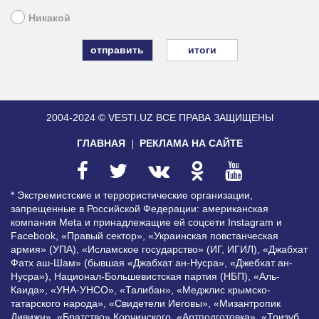
Никакой
итоги
2004-2024 © VESTI.UZ
ВСЕ ПРАВА ЗАЩИЩЕНЫ
ГЛАВНАЯ
РЕКЛАМА НА САЙТЕ
* Экстремистские и террористические организации,
запрещенные в Российской Федерации: американская
компания Meta и принадлежащие ей соцсети Instagram и
Facebook, «Правый сектор», «Украинская повстанческая
армия» (УПА), «Исламское государство» (ИГ, ИГИЛ), «Джабхат
Фатх аш-Шам» (бывшая «Джабхат ан-Нусра», «Джебхат ан-
Нусра»), Национал-Большевистская партия (НБП), «Аль-
Каида», «УНА-УНСО», «Талибан», «Меджлис крымско-
татарского народа», «Свидетели Иеговы», «Мизантропик
Дивижн», «Братство» Корчинского, «Артподготовка», «Тризуб