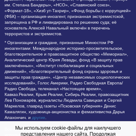
им. Степана Бандеры», «НСО», «Славянский союз»,
«Формат-18», «Хизб ут-Тахрир», «Фонд борьбы с коррупцией»
(ФБК) – организация-иноагент, признанная экстремистской,
запрещена в РФ и ликвидирована по решению суда; её
основатель Алексей Навальный включён в перечень
террористов и экстремистов.
* Организации и граждане, признанные Минюстом РФ
иноагентами: Международное историко-просветительское,
благотворительное и правозащитное общество «Мемориал»,
Аналитический центр Юрия Левады, фонд «В защиту прав
заключённых», «Институт глобализации и социальных
движений», «Благотворительный фонд охраны здоровья и
защиты прав граждан», «Центр независимых социологических
исследований», Голос Америки, Радио Свободная Европа/
Радио Свобода, телеканал «Настоящее время»,
Кавказ.Реалии, Крым.Реалии, Сибирь.Реалии, правозащитник
Лев Пономарёв, журналисты Людмила Савицкая и Сергей
Маркелов, главред газеты «Псковская губерния» Денис
Камалягин, художница-акционистка и фемактивистка Дарья
Апахончич. и
другие
.
Мы используем cookie-файлы для наилучшего
Все права защищены и охраняются законом. Любое
представления нашего сайта. Продолжая
использование материалов сайта допустимо при условии