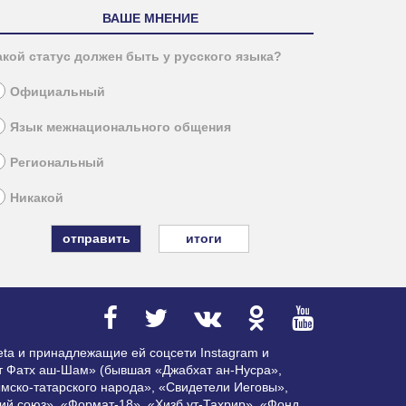
ВАШЕ МНЕНИЕ
акой статус должен быть у русского языка?
Официальный
Язык межнационального общения
Региональный
Никакой
итоги
ta и принадлежащие ей соцсети Instagram и
ат Фатх аш-Шам» (бывшая «Джабхат ан-Нусра»,
мско-татарского народа», «Свидетели Иеговы»,
ий союз», «Формат-18», «Хизб ут-Тахрир», «Фонд