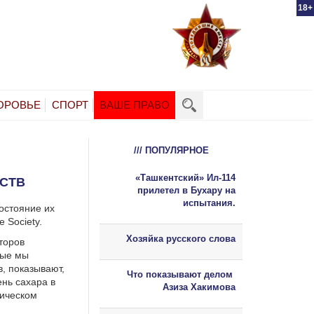
18+
ОРОВЬЕ
СПОРТ
ВАШЕ ПРАВО
/// ПОПУЛЯРНОЕ
«Ташкентский» Ил-114
СТВ
прилетел в Бухару на
испытания.
остояние их
 Society.
Хозяйка русского слова
торов
рые мы
, показывают,
Что показывают делом
ень сахара в
Азиза Хакимова
тическом