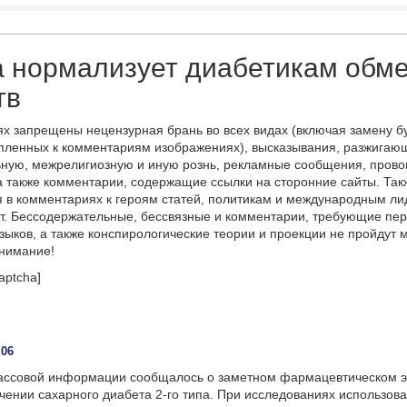
 нормализует диабетикам обм
тв
х запрещены нецензурная брань во всех видах (включая замену б
пленных к комментариям изображениях), высказывания, разжигаю
ную, межрелигиозную и иную рознь, рекламные сообщения, прово
а также комментарии, содержащие ссылки на сторонние сайты. Так
 в комментариях к героям статей, политикам и международным л
т. Бессодержательные, бессвязные и комментарии, требующие пер
языков, а также конспирологические теории и проекции не пройдут
онимание!
aptcha]
:06
массовой информации сообщалось о заметном фармацевтическом 
чении сахарного диабета 2-го типа. При исследованиях использова