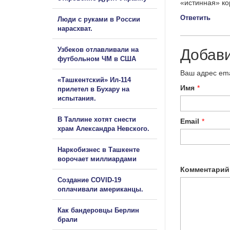
«истинная» ко
Ответить
Люди с руками в России
нарасхват.
Узбеков отлавливали на
Добав
футбольном ЧМ в США
Ваш адрес ema
«Ташкентский» Ил-114
Имя
*
прилетел в Бухару на
испытания.
В Таллине хотят снести
Email
*
храм Александра Невского.
Наркобизнес в Ташкенте
ворочает миллиардами
Комментарий
Создание COVID-19
оплачивали американцы.
Как бандеровцы Берлин
брали