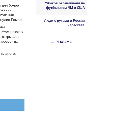
Узбеков отлавливали на
я для более
футбольном ЧМ в США
ований,
изучения
жулио Ромео.
Люди с руками в России
нарасхват.
ови
 этом никаких
, открывает
проверить,
/// РЕКЛАМА
 планете,