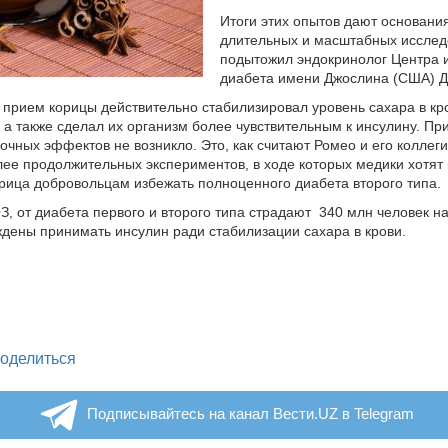
Итоги этих опытов дают основани
длительных и масштабных исслед
подытожил эндокринолог Центра 
диабета имени Джослина (США) Д
, прием корицы действительно стабилизировал уровень сахара в кр
 а также сделал их организм более чувствительным к инсулину. При
очных эффектов не возникло. Это, как считают Ромео и его коллеги
лее продолжительных экспериментов, в ходе которых медики хотят 
рица добровольцам избежать полноценного диабета второго типа.
, от диабета первого и второго типа страдают 340 млн человек на
дены принимать инсулин ради стабилизации сахара в крови.
legram
оделиться
Подписывайтесь на канал Вести.UZ в Telegram