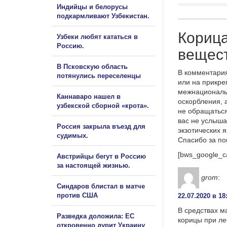
Индийцы и белорусы
подкармливают Узбекистан.
Корица
Узбеки любят кататься в
Россию.
вещес
В Псковскую область
В комментария
потянулись переселенцы
или на прикре
межнациональ
Каннаваро нашел в
оскорбления, 
узбекской сборной «крота».
не обращаться
вас не услыша
Россия закрыла въезд для
экзотических 
судимых.
Спасибо за п
[bws_google_c
Австрийцы бегут в Россию
за настоящей жизнью.
grom
:
Синдаров блистал в матче
против США
22.07.2020 в 18
В средствах 
Разведка доложила: ЕС
корицы при ле
откровенно дурит Украину