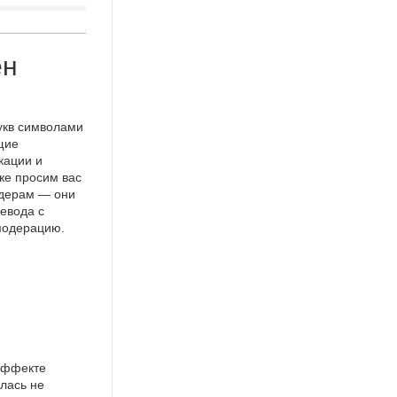
ен
укв символами
щие
кации и
же просим вас
идерам — они
евода с
 модерацию.
эффекте
лась не