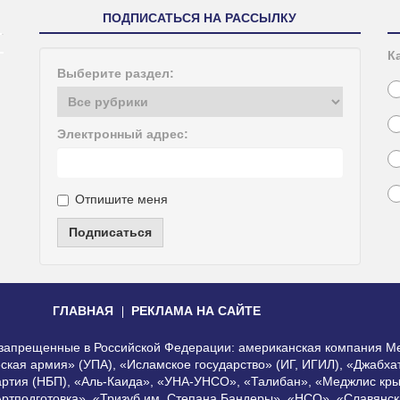
ПОДПИСАТЬСЯ НА РАССЫЛКУ
К
Выберите раздел:
Электронный адрес:
Отпишите меня
Подписаться
ГЛАВНАЯ
РЕКЛАМА НА САЙТЕ
, запрещенные в Российской Федерации: американская компания Me
еская армия» (УПА), «Исламское государство» (ИГ, ИГИЛ), «Джабх
артия (НБП), «Аль-Каида», «УНА-УНСО», «Талибан», «Меджлис кры
Артподготовка», «Тризуб им. Степана Бандеры», «НСО», «Славянск