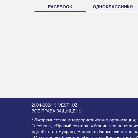
FACEBOOK
ОДНОКЛАССНИКИ
2004-2024 © VESTI.UZ
ВСЕ ПРАВА ЗАЩИЩЕНЫ
* Экстремистские и террористические организации
Facebook, «Правый сектор», «Украинская повстанч
«Джебхат ан-Нусра»), Национал-Большевистская п
«Мизантропик Дивижн», «Братство» Корчинского, «