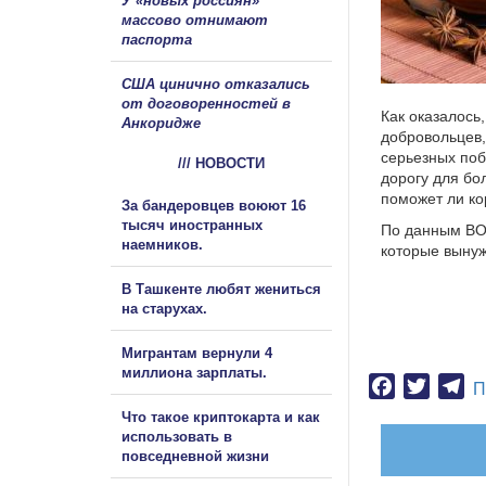
У «новых россиян»
массово отнимают
паспорта
США цинично отказались
от договоренностей в
Как оказалось
Анкоридже
добровольцев,
серьезных поб
/// НОВОСТИ
дорогу для бо
поможет ли ко
За бандеровцев воюют 16
тысяч иностранных
По данным ВОЗ
наемников.
которые вынуж
В Ташкенте любят жениться
на старухах.
Мигрантам вернули 4
миллиона зарплаты.
Facebook
Twitter
Te
П
Что такое криптокарта и как
использовать в
повседневной жизни