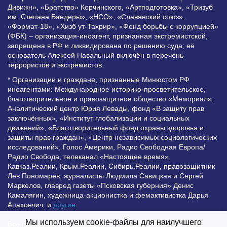
Дивижн», «Братство» Корчинского, «Артподготовка», «Тризуб
им. Степана Бандеры», «НСО», «Славянский союз»,
«Формат-18», «Хизб ут-Тахрир», «Фонд борьбы с коррупцией»
(ФБК) – организация-иноагент, признанная экстремистской,
запрещена в РФ и ликвидирована по решению суда; её
основатель Алексей Навальный включён в перечень
террористов и экстремистов.
* Организации и граждане, признанные Минюстом РФ
иноагентами: Международное историко-просветительское,
благотворительное и правозащитное общество «Мемориал»,
Аналитический центр Юрия Левады, фонд «В защиту прав
заключённых», «Институт глобализации и социальных
движений», «Благотворительный фонд охраны здоровья и
защиты прав граждан», «Центр независимых социологических
исследований», Голос Америки, Радио Свободная Европа/
Радио Свобода, телеканал «Настоящее время»,
Кавказ.Реалии, Крым.Реалии, Сибирь.Реалии, правозащитник
Лев Пономарёв, журналисты Людмила Савицкая и Сергей
Маркелов, главред газеты «Псковская губерния» Денис
Камалягин, художница-акционистка и фемактивистка Дарья
Апахончич. и
другие
.
Мы используем cookie-файлы для наилучшего
Все права защищены и охраняются законом. Любое