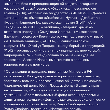
компания Meta и принадлежащие ей соцсети Instagram и
Facebook, «Правый сектор», «Украинская повстанческая
армия» (УПА), «Исламское государство» (ИГ, ИГИЛ), «Джабхат
Фатх аш-Шам» (бывшая «Джабхат ан-Нусра», «Джебхат ан-
Нусра»), Национал-Большевистская партия (НБП), «Аль-
Каида», «УНА-УНСО», «Талибан», «Меджлис крымско-
татарского народа», «Свидетели Иеговы», «Мизантропик
Дивижн», «Братство» Корчинского, «Артподготовка», «Тризуб
им. Степана Бандеры», «НСО», «Славянский союз»,
«Формат-18», «Хизб ут-Тахрир», «Фонд борьбы с коррупцией»
(ФБК) – организация-иноагент, признанная экстремистской,
запрещена в РФ и ликвидирована по решению суда; её
основатель Алексей Навальный включён в перечень
террористов и экстремистов.
* Организации и граждане, признанные Минюстом РФ
иноагентами: Международное историко-просветительское,
благотворительное и правозащитное общество «Мемориал»,
Аналитический центр Юрия Левады, фонд «В защиту прав
заключённых», «Институт глобализации и социальных
движений», «Благотворительный фонд охраны здоровья и
защиты прав граждан», «Центр независимых социологических
исследований», Голос Америки, Радио Свободная Европа/
Радио Свобода, телеканал «Настоящее время»,