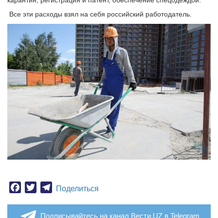
карантин, регистрация и патент, обеспечение спецодеждой.
Все эти расходы взял на себя российский работодатель.
Facebook
Twitter
Telegram
Поделиться
Подписывайтесь на канал Вести.UZ в Telegram