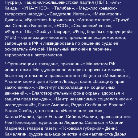
Нусра»), Национал-Большевистская партия (НБП), «Аль-
Каида», «УНА-УНСО», «Талибан», «Меджлис крымско-
татарского народа», «Свидетели Иеговы», «Мизантропик
Дивижн», «Братство» Корчинского, «Артподготовка», «Тризуб
им. Степана Бандеры», «НСО», «Славянский союз»,
«Формат-18», «Хизб ут-Тахрир», «Фонд борьбы с коррупцией»
(ФБК) – организация-иноагент, признанная экстремистской,
запрещена в РФ и ликвидирована по решению суда; её
основатель Алексей Навальный включён в перечень
террористов и экстремистов.
* Организации и граждане, признанные Минюстом РФ
иноагентами: Международное историко-просветительское,
благотворительное и правозащитное общество «Мемориал»,
Аналитический центр Юрия Левады, фонд «В защиту прав
заключённых», «Институт глобализации и социальных
движений», «Благотворительный фонд охраны здоровья и
защиты прав граждан», «Центр независимых социологических
исследований», Голос Америки, Радио Свободная Европа/
Радио Свобода, телеканал «Настоящее время»,
Кавказ.Реалии, Крым.Реалии, Сибирь.Реалии, правозащитник
Лев Пономарёв, журналисты Людмила Савицкая и Сергей
Маркелов, главред газеты «Псковская губерния» Денис
Камалягин, художница-акционистка и фемактивистка Дарья