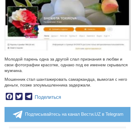
Молодой парень одна за другой слал признания в любви и
свои фотографии красотке, однако под ее именем скрывался
мужчина.
Мошенник стал шантажировать самаркандца, вымогая с него
деньги, позже злоумышленника задержали.
Facebook
Twitter
Telegram
Поделиться
Подписывайтесь на канал Вести.UZ в Telegram