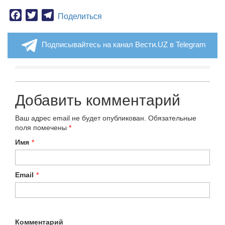
Facebook
Twitter
Telegram
Поделиться
Подписывайтесь на канал Вести.UZ в Telegram
Добавить комментарий
Ваш адрес email не будет опубликован.
Обязательные
поля помечены
*
Имя
*
Email
*
Комментарий