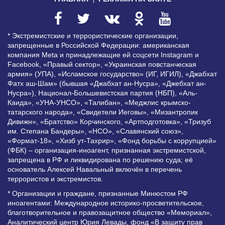
* Экстремистские и террористические организации,
запрещенные в Российской Федерации: американская
компания Meta и принадлежащие ей соцсети Instagram и
Facebook, «Правый сектор», «Украинская повстанческая
армия» (УПА), «Исламское государство» (ИГ, ИГИЛ), «Джабхат
Фатх аш-Шам» (бывшая «Джабхат ан-Нусра», «Джебхат ан-
Нусра»), Национал-Большевистская партия (НБП), «Аль-
Каида», «УНА-УНСО», «Талибан», «Меджлис крымско-
татарского народа», «Свидетели Иеговы», «Мизантропик
Дивижн», «Братство» Корчинского, «Артподготовка», «Тризуб
им. Степана Бандеры», «НСО», «Славянский союз»,
«Формат-18», «Хизб ут-Тахрир», «Фонд борьбы с коррупцией»
(ФБК) – организация-иноагент, признанная экстремистской,
запрещена в РФ и ликвидирована по решению суда; её
основатель Алексей Навальный включён в перечень
террористов и экстремистов.
* Организации и граждане, признанные Минюстом РФ
иноагентами: Международное историко-просветительское,
благотворительное и правозащитное общество «Мемориал»,
Аналитический центр Юрия Левады, фонд «В защиту прав