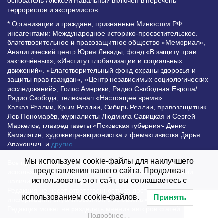
основатель Алексей Навальный включён в перечень
террористов и экстремистов.
* Организации и граждане, признанные Минюстом РФ
иноагентами: Международное историко-просветительское,
благотворительное и правозащитное общество «Мемориал»,
Аналитический центр Юрия Левады, фонд «В защиту прав
заключённых», «Институт глобализации и социальных
движений», «Благотворительный фонд охраны здоровья и
защиты прав граждан», «Центр независимых социологических
исследований», Голос Америки, Радио Свободная Европа/
Радио Свобода, телеканал «Настоящее время»,
Кавказ.Реалии, Крым.Реалии, Сибирь.Реалии, правозащитник
Лев Пономарёв, журналисты Людмила Савицкая и Сергей
Маркелов, главред газеты «Псковская губерния» Денис
Камалягин, художница-акционистка и фемактивистка Дарья
Апахончич. и
другие
.
Мы используем cookie-файлы для наилучшего
Все права защищены и охраняются законом. Любое
представления нашего сайта. Продолжая
использование материалов сайта допустимо при условии
использовать этот сайт, вы соглашаетесь с
наличия активной гиперссылки на Vesti.UZ.
Редакция не несет ответственности за достоверность
использованием cookie-файлов.
Принять
информации, опубликованной в рекламных объявлениях.
Редакция может не разделять мнения авторов статей
Подробнее…