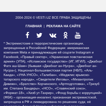
2004-2024 © VESTI.UZ
ВСЕ ПРАВА ЗАЩИЩЕНЫ
ГЛАВНАЯ
РЕКЛАМА НА САЙТЕ
* Экстремистские и террористические организации,
запрещенные в Российской Федерации: американская
компания Meta и принадлежащие ей соцсети Instagram и
Facebook, «Правый сектор», «Украинская повстанческая
армия» (УПА), «Исламское государство» (ИГ, ИГИЛ), «Джабхат
Фатх аш-Шам» (бывшая «Джабхат ан-Нусра», «Джебхат ан-
Нусра»), Национал-Большевистская партия (НБП), «Аль-
Каида», «УНА-УНСО», «Талибан», «Меджлис крымско-
татарского народа», «Свидетели Иеговы», «Мизантропик
Дивижн», «Братство» Корчинского, «Артподготовка», «Тризуб
им. Степана Бандеры», «НСО», «Славянский союз»,
«Формат-18», «Хизб ут-Тахрир», «Фонд борьбы с коррупцией»
(ФБК) – организация-иноагент, признанная экстремистской,
запрещена в РФ и ликвидирована по решению суда; её