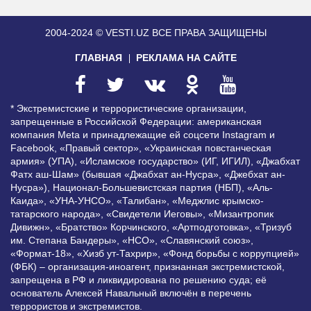
2004-2024 © VESTI.UZ
ВСЕ ПРАВА ЗАЩИЩЕНЫ
ГЛАВНАЯ
РЕКЛАМА НА САЙТЕ
* Экстремистские и террористические организации,
запрещенные в Российской Федерации: американская
компания Meta и принадлежащие ей соцсети Instagram и
Facebook, «Правый сектор», «Украинская повстанческая
армия» (УПА), «Исламское государство» (ИГ, ИГИЛ), «Джабхат
Фатх аш-Шам» (бывшая «Джабхат ан-Нусра», «Джебхат ан-
Нусра»), Национал-Большевистская партия (НБП), «Аль-
Каида», «УНА-УНСО», «Талибан», «Меджлис крымско-
татарского народа», «Свидетели Иеговы», «Мизантропик
Дивижн», «Братство» Корчинского, «Артподготовка», «Тризуб
им. Степана Бандеры», «НСО», «Славянский союз»,
«Формат-18», «Хизб ут-Тахрир», «Фонд борьбы с коррупцией»
(ФБК) – организация-иноагент, признанная экстремистской,
запрещена в РФ и ликвидирована по решению суда; её
основатель Алексей Навальный включён в перечень
террористов и экстремистов.