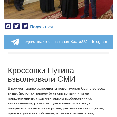
Facebook
Twitter
Telegram
Поделиться
Подписывайтесь на канал Вести.UZ в Telegram
Кроссовки Путина
взволновали СМИ
В комментариях запрещены нецензурная брань во всех
видах (включая замену букв символами или на
прикрепленных к комментариям изображениях),
высказывания, разжигающие межнациональную,
межрелигиозную и иную рознь, рекламные сообщения,
провокации и оскорбления, а также комментарии,