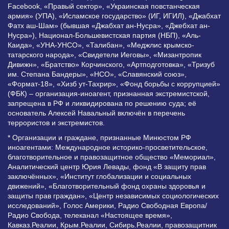
Facebook, «Правый сектор», «Украинская повстанческая
армия» (УПА), «Исламское государство» (ИГ, ИГИЛ), «Джабхат
Фатх аш-Шам» (бывшая «Джабхат ан-Нусра», «Джебхат ан-
Нусра»), Национал-Большевистская партия (НБП), «Аль-
Каида», «УНА-УНСО», «Талибан», «Меджлис крымско-
татарского народа», «Свидетели Иеговы», «Мизантропик
Дивижн», «Братство» Корчинского, «Артподготовка», «Тризуб
им. Степана Бандеры», «НСО», «Славянский союз»,
«Формат-18», «Хизб ут-Тахрир», «Фонд борьбы с коррупцией»
(ФБК) – организация-иноагент, признанная экстремистской,
запрещена в РФ и ликвидирована по решению суда; её
основатель Алексей Навальный включён в перечень
террористов и экстремистов.
* Организации и граждане, признанные Минюстом РФ
иноагентами: Международное историко-просветительское,
благотворительное и правозащитное общество «Мемориал»,
Аналитический центр Юрия Левады, фонд «В защиту прав
заключённых», «Институт глобализации и социальных
движений», «Благотворительный фонд охраны здоровья и
защиты прав граждан», «Центр независимых социологических
исследований», Голос Америки, Радио Свободная Европа/
Радио Свобода, телеканал «Настоящее время»,
Кавказ.Реалии, Крым.Реалии, Сибирь.Реалии, правозащитник