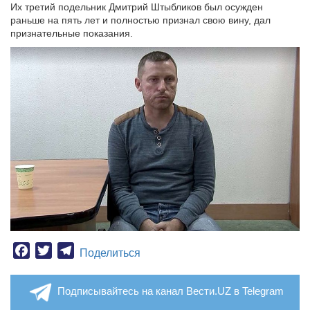
Их третий подельник Дмитрий Штыбликов был осужден
раньше на пять лет и полностью признал свою вину, дал
признательные показания.
Facebook
Twitter
Telegram
Поделиться
Подписывайтесь на канал Вести.UZ в Telegram