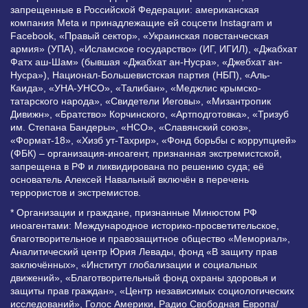
запрещенные в Российской Федерации: американская
компания Meta и принадлежащие ей соцсети Instagram и
Facebook, «Правый сектор», «Украинская повстанческая
армия» (УПА), «Исламское государство» (ИГ, ИГИЛ), «Джабхат
Фатх аш-Шам» (бывшая «Джабхат ан-Нусра», «Джебхат ан-
Нусра»), Национал-Большевистская партия (НБП), «Аль-
Каида», «УНА-УНСО», «Талибан», «Меджлис крымско-
татарского народа», «Свидетели Иеговы», «Мизантропик
Дивижн», «Братство» Корчинского, «Артподготовка», «Тризуб
им. Степана Бандеры», «НСО», «Славянский союз»,
«Формат-18», «Хизб ут-Тахрир», «Фонд борьбы с коррупцией»
(ФБК) – организация-иноагент, признанная экстремистской,
запрещена в РФ и ликвидирована по решению суда; её
основатель Алексей Навальный включён в перечень
террористов и экстремистов.
* Организации и граждане, признанные Минюстом РФ
иноагентами: Международное историко-просветительское,
благотворительное и правозащитное общество «Мемориал»,
Аналитический центр Юрия Левады, фонд «В защиту прав
заключённых», «Институт глобализации и социальных
движений», «Благотворительный фонд охраны здоровья и
защиты прав граждан», «Центр независимых социологических
исследований», Голос Америки, Радио Свободная Европа/