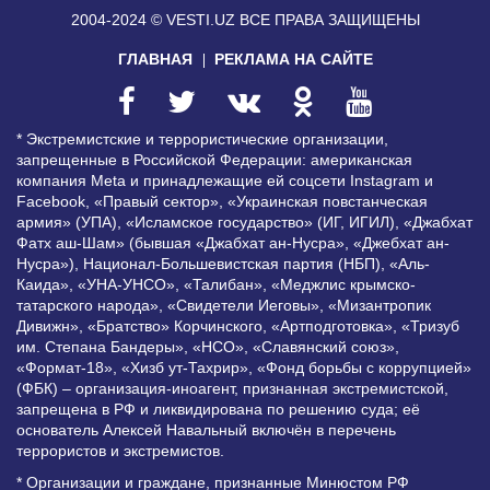
2004-2024 © VESTI.UZ
ВСЕ ПРАВА ЗАЩИЩЕНЫ
ГЛАВНАЯ
РЕКЛАМА НА САЙТЕ
* Экстремистские и террористические организации,
запрещенные в Российской Федерации: американская
компания Meta и принадлежащие ей соцсети Instagram и
Facebook, «Правый сектор», «Украинская повстанческая
армия» (УПА), «Исламское государство» (ИГ, ИГИЛ), «Джабхат
Фатх аш-Шам» (бывшая «Джабхат ан-Нусра», «Джебхат ан-
Нусра»), Национал-Большевистская партия (НБП), «Аль-
Каида», «УНА-УНСО», «Талибан», «Меджлис крымско-
татарского народа», «Свидетели Иеговы», «Мизантропик
Дивижн», «Братство» Корчинского, «Артподготовка», «Тризуб
им. Степана Бандеры», «НСО», «Славянский союз»,
«Формат-18», «Хизб ут-Тахрир», «Фонд борьбы с коррупцией»
(ФБК) – организация-иноагент, признанная экстремистской,
запрещена в РФ и ликвидирована по решению суда; её
основатель Алексей Навальный включён в перечень
террористов и экстремистов.
* Организации и граждане, признанные Минюстом РФ