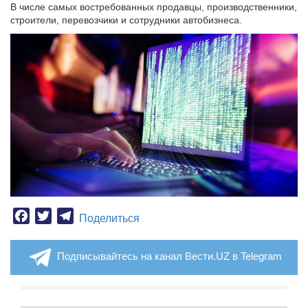
В числе самых востребованных продавцы, производственники,
строители, перевозчики и сотрудники автобизнеса.
Facebook
Twitter
Telegram
Поделиться
Подписывайтесь на канал Вести.UZ в Telegram