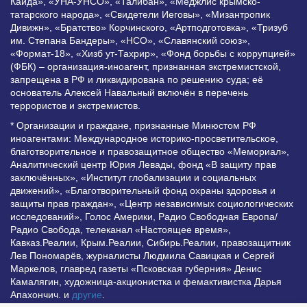
Каида», «УНА-УНСО», «Талибан», «Меджлис крымско-
татарского народа», «Свидетели Иеговы», «Мизантропик
Дивижн», «Братство» Корчинского, «Артподготовка», «Тризуб
им. Степана Бандеры», «НСО», «Славянский союз»,
«Формат-18», «Хизб ут-Тахрир», «Фонд борьбы с коррупцией»
(ФБК) – организация-иноагент, признанная экстремистской,
запрещена в РФ и ликвидирована по решению суда; её
основатель Алексей Навальный включён в перечень
террористов и экстремистов.
* Организации и граждане, признанные Минюстом РФ
иноагентами: Международное историко-просветительское,
благотворительное и правозащитное общество «Мемориал»,
Аналитический центр Юрия Левады, фонд «В защиту прав
заключённых», «Институт глобализации и социальных
движений», «Благотворительный фонд охраны здоровья и
защиты прав граждан», «Центр независимых социологических
исследований», Голос Америки, Радио Свободная Европа/
Радио Свобода, телеканал «Настоящее время»,
Кавказ.Реалии, Крым.Реалии, Сибирь.Реалии, правозащитник
Лев Пономарёв, журналисты Людмила Савицкая и Сергей
Маркелов, главред газеты «Псковская губерния» Денис
Камалягин, художница-акционистка и фемактивистка Дарья
Апахончич. и
другие
.