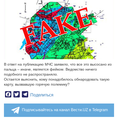
В ответ на публикацию МЧС заявило, что все это высосано из
пальца – иначе, является фейком. Ведомство ничего
подобного не распространяло.
Остается выяснить, кому понадобилось обнародовать такую
карту, вызвавшую горячую полемику?
Facebook
Twitter
Telegram
Поделиться
Подписывайтесь на канал Вести.UZ в Telegram