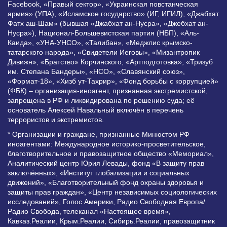
Facebook, «Правый сектор», «Украинская повстанческая
армия» (УПА), «Исламское государство» (ИГ, ИГИЛ), «Джабхат
Фатх аш-Шам» (бывшая «Джабхат ан-Нусра», «Джебхат ан-
Нусра»), Национал-Большевистская партия (НБП), «Аль-
Каида», «УНА-УНСО», «Талибан», «Меджлис крымско-
татарского народа», «Свидетели Иеговы», «Мизантропик
Дивижн», «Братство» Корчинского, «Артподготовка», «Тризуб
им. Степана Бандеры», «НСО», «Славянский союз»,
«Формат-18», «Хизб ут-Тахрир», «Фонд борьбы с коррупцией»
(ФБК) – организация-иноагент, признанная экстремистской,
запрещена в РФ и ликвидирована по решению суда; её
основатель Алексей Навальный включён в перечень
террористов и экстремистов.
* Организации и граждане, признанные Минюстом РФ
иноагентами: Международное историко-просветительское,
благотворительное и правозащитное общество «Мемориал»,
Аналитический центр Юрия Левады, фонд «В защиту прав
заключённых», «Институт глобализации и социальных
движений», «Благотворительный фонд охраны здоровья и
защиты прав граждан», «Центр независимых социологических
исследований», Голос Америки, Радио Свободная Европа/
Радио Свобода, телеканал «Настоящее время»,
Кавказ.Реалии, Крым.Реалии, Сибирь.Реалии, правозащитник