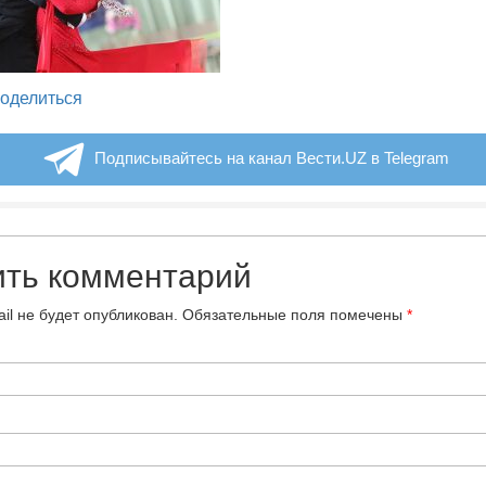
legram
оделиться
Подписывайтесь на канал Вести.UZ в Telegram
ить комментарий
il не будет опубликован.
Обязательные поля помечены
*