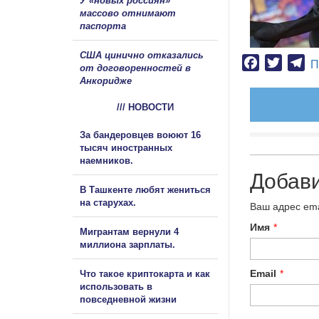
У «новых россиян»
массово отнимают
паспорта
США цинично отказались
Facebook
Twitter
Te
П
от договоренностей в
Анкоридже
/// НОВОСТИ
За бандеровцев воюют 16
тысяч иностранных
наемников.
Добав
В Ташкенте любят жениться
на старухах.
Ваш адрес ema
Имя
*
Мигрантам вернули 4
миллиона зарплаты.
Email
*
Что такое криптокарта и как
использовать в
повседневной жизни