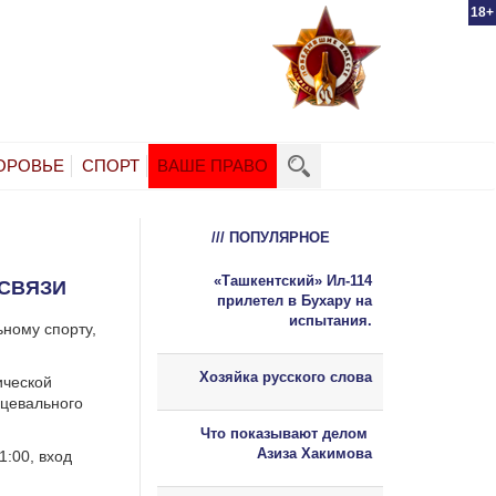
18+
ОРОВЬЕ
СПОРТ
ВАШЕ ПРАВО
/// ПОПУЛЯРНОЕ
«Ташкентский» Ил-114
 СВЯЗИ
прилетел в Бухару на
испытания.
ьному спорту,
Хозяйка русского слова
ической
нцевального
Что показывают делом
Азиза Хакимова
1:00, вход