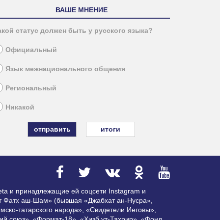
ВАШЕ МНЕНИЕ
акой статус должен быть у русского языка?
Официальный
Язык межнационального общения
Региональный
Никакой
итоги
ta и принадлежащие ей соцсети Instagram и
ат Фатх аш-Шам» (бывшая «Джабхат ан-Нусра»,
мско-татарского народа», «Свидетели Иеговы»,
ий союз», «Формат-18», «Хизб ут-Тахрир», «Фонд