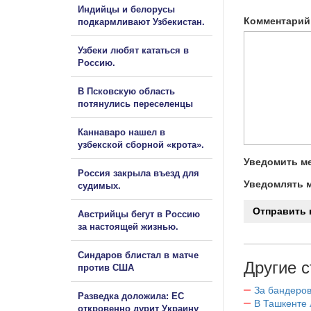
Индийцы и белорусы
Комментарий
подкармливают Узбекистан.
Узбеки любят кататься в
Россию.
В Псковскую область
потянулись переселенцы
Каннаваро нашел в
узбекской сборной «крота».
Уведомить ме
Россия закрыла въезд для
Уведомлять м
судимых.
Австрийцы бегут в Россию
за настоящей жизнью.
Синдаров блистал в матче
Другие с
против США
За бандеров
Разведка доложила: ЕС
В Ташкенте 
откровенно дурит Украину