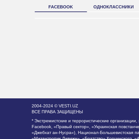
FACEBOOK
ОДНОКЛАССНИКИ
2004-2024 © VESTI.UZ
ВСЕ ПРАВА ЗАЩИЩЕНЫ
* Экстремистские и террористические организации
Facebook, «Правый сектор», «Украинская повстанч
«Джебхат ан-Нусра»), Национал-Большевистская п
«Мизантропик Дивижн», «Братство» Корчинского, «