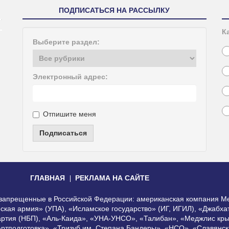
ПОДПИСАТЬСЯ НА РАССЫЛКУ
К
Выберите раздел:
Электронный адрес:
Отпишите меня
Подписаться
ГЛАВНАЯ
РЕКЛАМА НА САЙТЕ
, запрещенные в Российской Федерации: американская компания Me
еская армия» (УПА), «Исламское государство» (ИГ, ИГИЛ), «Джабх
артия (НБП), «Аль-Каида», «УНА-УНСО», «Талибан», «Меджлис кры
Артподготовка», «Тризуб им. Степана Бандеры», «НСО», «Славянск