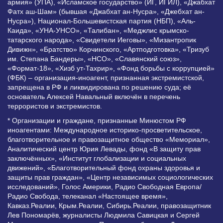
армия» (УПА), «Исламское государство» (ИГ, ИГИЛ), «Джабхат
Фатх аш-Шам» (бывшая «Джабхат ан-Нусра», «Джебхат ан-
Нусра»), Национал-Большевистская партия (НБП), «Аль-
Каида», «УНА-УНСО», «Талибан», «Меджлис крымско-
татарского народа», «Свидетели Иеговы», «Мизантропик
Дивижн», «Братство» Корчинского, «Артподготовка», «Тризуб
им. Степана Бандеры», «НСО», «Славянский союз»,
«Формат-18», «Хизб ут-Тахрир», «Фонд борьбы с коррупцией»
(ФБК) – организация-иноагент, признанная экстремистской,
запрещена в РФ и ликвидирована по решению суда; её
основатель Алексей Навальный включён в перечень
террористов и экстремистов.
* Организации и граждане, признанные Минюстом РФ
иноагентами: Международное историко-просветительское,
благотворительное и правозащитное общество «Мемориал»,
Аналитический центр Юрия Левады, фонд «В защиту прав
заключённых», «Институт глобализации и социальных
движений», «Благотворительный фонд охраны здоровья и
защиты прав граждан», «Центр независимых социологических
исследований», Голос Америки, Радио Свободная Европа/
Радио Свобода, телеканал «Настоящее время»,
Кавказ.Реалии, Крым.Реалии, Сибирь.Реалии, правозащитник
Лев Пономарёв, журналисты Людмила Савицкая и Сергей