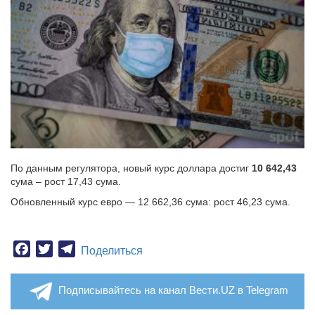
По данным регулятора, новый курс доллара достиг
10 642,43
сума – рост 17,43 сума.
Обновленный курс евро — 12 662,36 сума: рост 46,23 сума.
Facebook
Twitter
Telegram
Поделиться
Подписывайтесь на канал Вести.UZ в Telegram