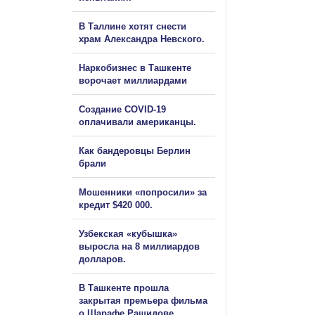
В Таллине хотят снести
храм Александра Невского.
Наркобизнес в Ташкенте
ворочает миллиардами
Создание COVID-19
оплачивали американцы.
Как бандеровцы Берлин
брали
Мошенники «попросили» за
кредит $420 000.
Узбекская «кубышка»
выросла на 8 миллиардов
долларов.
В Ташкенте прошла
закрытая премьера фильма
о Шарафе Рашидове.