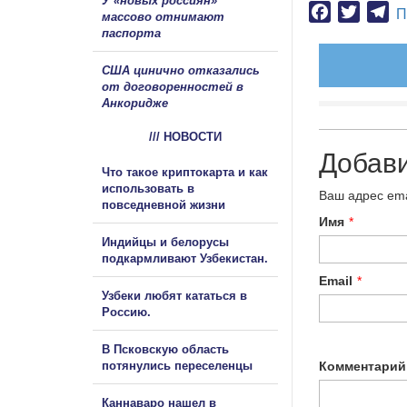
У «новых россиян»
Facebook
Twitter
Te
П
массово отнимают
паспорта
США цинично отказались
от договоренностей в
Анкоридже
/// НОВОСТИ
Добав
Что такое криптокарта и как
использовать в
Ваш адрес ema
повседневной жизни
Имя
*
Индийцы и белорусы
подкармливают Узбекистан.
Email
*
Узбеки любят кататься в
Россию.
В Псковскую область
потянулись переселенцы
Комментарий
Каннаваро нашел в