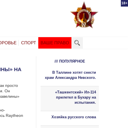
18+
ОРОВЬЕ
СПОРТ
ВАШЕ ПРАВО
/// ПОПУЛЯРНОЕ
ИНЫ» НА
В Таллине хотят снести
храм Александра Невского.
ак просто
м. Он
«Ташкентский» Ил-114
Джавелины»
прилетел в Бухару на
испытания.
но-
ись Raytheon
Хозяйка русского слова