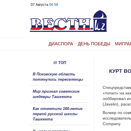
07 Августа
06:58
ДИАСПОРА
ДЕНЬ ПОБЕДЫ
МИГРА
/// ТОП
КУРТ В
В Псковскую область
потянулись переселенцы
Спецпредстави
Мир признал советские
«топил» на ка
шедевры Ташкента
лоббировал ин
(Javelin), раск
Как отметили 160-летие
Волкер по сов
первой русской школы
исследователь
Ташкента
Company.