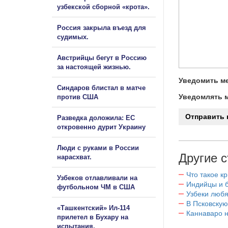
узбекской сборной «крота».
Россия закрыла въезд для
судимых.
Австрийцы бегут в Россию
за настоящей жизнью.
Уведомить ме
Синдаров блистал в матче
Уведомлять м
против США
Разведка доложила: ЕС
откровенно дурит Украину
Люди с руками в России
Другие с
нарасхват.
Что такое к
Узбеков отлавливали на
Индийцы и 
футбольном ЧМ в США
Узбеки любя
В Псковскую
«Ташкентский» Ил-114
Каннаваро н
прилетел в Бухару на
испытания.