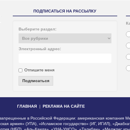
ПОДПИСАТЬСЯ НА РАССЫЛКУ
К
Выберите раздел:
Электронный адрес:
Отпишите меня
Подписаться
ГЛАВНАЯ
РЕКЛАМА НА САЙТЕ
, запрещенные в Российской Федерации: американская компания Me
еская армия» (УПА), «Исламское государство» (ИГ, ИГИЛ), «Джабх
артия (НБП), «Аль-Каида», «УНА-УНСО», «Талибан», «Меджлис кры